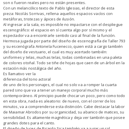
son o fueron reales pero no están presentes.
Con un melancólico texto de Pablo Iglesias, el director de esta
pieza: Nicolás Sorrivas, rellena aquellos espacios vacíos con
metáforas, tristezas y ápices de ilusión.
Al ingresar a la sala, es imposible no impactarse con el despliegue
escenográfico: el espacio en sí cuenta algo por sí mismo y el
espectador va a encontrarle sentido casi al final de la función.
Hermosa jugada por parte del diseño de escenografía de Taller 793
y su escenógrafa Antonela Fucenecco, quien está a cargo también
del diseño de vestuario, el cual es muy acertado también:
uniformes y telas, muchas telas, todas combinadas en una paleta
de colores otoñal. Todo se tiñe de hojas que caen de un árbol en la
estación más nostálgica del año.
Es llamativo ver la
diferencia del tono actoral
de uno de los personajes, el cual no solo va a romper la cuarta
pared sino que va a tener un manejo corporal mucho más
contemporáneo. Al principio puede chocar un poco, pero como todo
en esta obra, nada es aleatorio: de nuevo, con el correr de los
minutos, va a comprenderse esta distinción. Cabe destacar la labor
de Maiamar Abrodos por su organicidad, su abanico de matices, su
sensibilidad. Es altamente magnética y deja ver también que posee
grandes dotes para el canto.
El diseño de luces de Ricardo Sica también va a jugar un rol