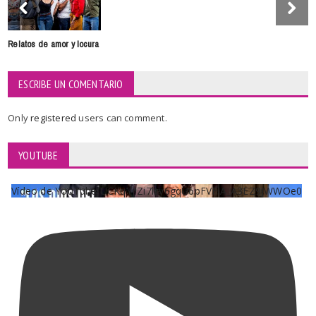
Relatos de amor y locura
ESCRIBE UN COMENTARIO
Only
registered
users can comment.
YOUTUBE
Vídeo de YouTube UCKqYjiZi7lzy6gqU6pFVFiA_A3EZ9JWWOe0