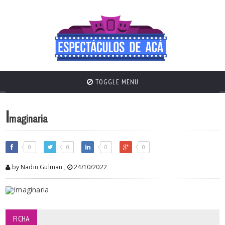
TOGGLE MENU
I
maginaria
0
0
0
0
by Nadin Gulman
,
24/10/2022
FICHA