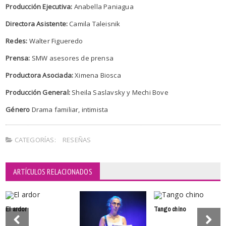
Producción Ejecutiva:
Anabella Paniagua
Directora Asistente:
Camila Taleisnik
Redes:
Walter Figueredo
Prensa:
SMW asesores de prensa
Productora Asociada:
Ximena Biosca
Producción General:
Sheila Saslavsky y Mechi Bove
Género
Drama familiar, intimista
CATEGORÍAS:
RESEÑAS
ARTÍCULOS RELACIONADOS
El ardor
Tango chino