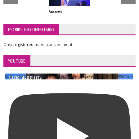
Varsovia
ESCRIBE UN COMENTARIO
Only
registered
users can comment.
YOUTUBE
Vídeo de YouTube UCKqYjiZi7lzy6gqU6pFVFiA_A3EZ9JWWOe0