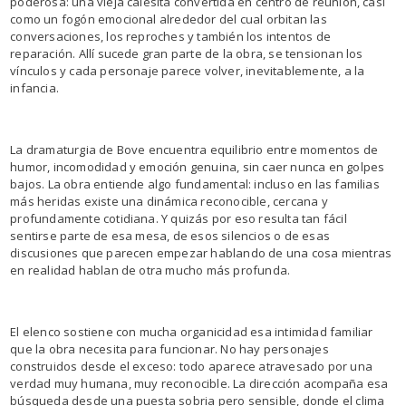
poderosa: una vieja calesita convertida en centro de reunión, casi
como un fogón emocional alrededor del cual orbitan las
conversaciones, los reproches y también los intentos de
reparación. Allí sucede gran parte de la obra, se tensionan los
vínculos y cada personaje parece volver, inevitablemente, a la
infancia.
La dramaturgia de Bove encuentra equilibrio entre momentos de
humor, incomodidad y emoción genuina, sin caer nunca en golpes
bajos. La obra entiende algo fundamental: incluso en las familias
más heridas existe una dinámica reconocible, cercana y
profundamente cotidiana. Y quizás por eso resulta tan fácil
sentirse parte de esa mesa, de esos silencios o de esas
discusiones que parecen empezar hablando de una cosa mientras
en realidad hablan de otra mucho más profunda.
El elenco sostiene con mucha organicidad esa intimidad familiar
que la obra necesita para funcionar. No hay personajes
construidos desde el exceso: todo aparece atravesado por una
verdad muy humana, muy reconocible. La dirección acompaña esa
búsqueda desde una puesta sobria pero sensible, donde el clima