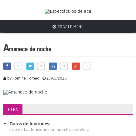
TOGGLE MENU
A
manece de noche
0
0
0
0
by Romina Tomeo
,
23/05/2026
FICHA
Datos de funciones:
Info de las funciones en nuestra cartelera