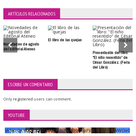
ARTÍCULOS RELACIONADOS
El libro de las quejas
Novedades de agosto
del Editorial Ateneo
Presentación del libro:
“El niño resentido” de
César González. (Feria
del Libro)
ESCRIBE UN COMENTARIO
Only
registered
users can comment.
YOUTUBE
Vídeo de YouTube UCKqYjiZi7lzy6gqU6pFVFiA_A3EZ9JWWOe0