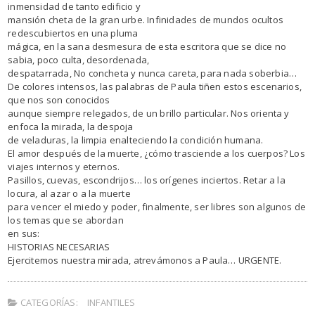
inmensidad de tanto edificio y
mansión cheta de la gran urbe. Infinidades de mundos ocultos
redescubiertos en una pluma
mágica, en la sana desmesura de esta escritora que se dice no
sabia, poco culta, desordenada,
despatarrada, No concheta y nunca careta, para nada soberbia…
De colores intensos, las palabras de Paula tiñen estos escenarios,
que nos son conocidos
aunque siempre relegados, de un brillo particular. Nos orienta y
enfoca la mirada, la despoja
de veladuras, la limpia enalteciendo la condición humana.
El amor después de la muerte, ¿cómo trasciende a los cuerpos? Los
viajes internos y eternos.
Pasillos, cuevas, escondrijos… los orígenes inciertos. Retar a la
locura, al azar o a la muerte
para vencer el miedo y poder, finalmente, ser libres son algunos de
los temas que se abordan
en sus:
HISTORIAS NECESARIAS
Ejercitemos nuestra mirada, atrevámonos a Paula… URGENTE.
CATEGORÍAS:
INFANTILES