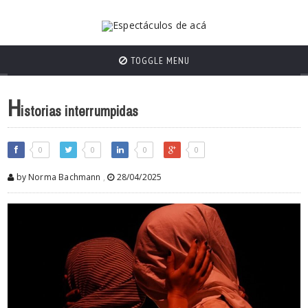
TOGGLE MENU
H
istorias interrumpidas
0
0
0
0
by Norma Bachmann
,
28/04/2025