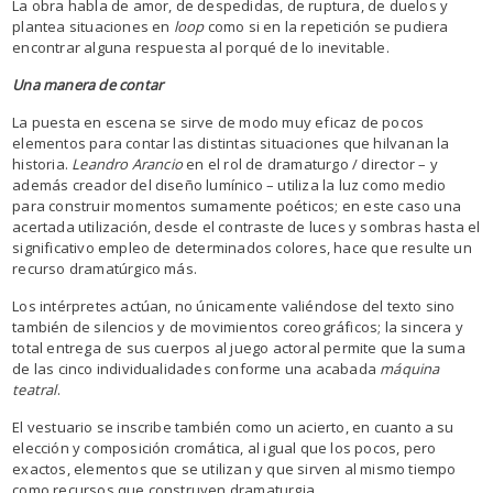
La obra habla de amor, de despedidas, de ruptura, de duelos y
plantea situaciones en
loop
como si en la repetición se pudiera
encontrar alguna respuesta al porqué de lo inevitable.
Una manera de contar
La puesta en escena se sirve de modo muy eficaz de pocos
elementos para contar las distintas situaciones que hilvanan la
historia.
Leandro Arancio
en el rol de dramaturgo / director – y
además creador del diseño lumínico – utiliza la luz como medio
para construir momentos sumamente poéticos; en este caso una
acertada utilización, desde el contraste de luces y sombras hasta el
significativo empleo de determinados colores, hace que resulte un
recurso dramatúrgico más.
Los intérpretes actúan, no únicamente valiéndose del texto sino
también de silencios y de movimientos coreográficos; la sincera y
total entrega de sus cuerpos al juego actoral permite que la suma
de las cinco individualidades conforme una acabada
máquina
teatral
.
El vestuario se inscribe también como un acierto, en cuanto a su
elección y composición cromática, al igual que los pocos, pero
exactos, elementos que se utilizan y que sirven al mismo tiempo
como recursos que construyen dramaturgia.