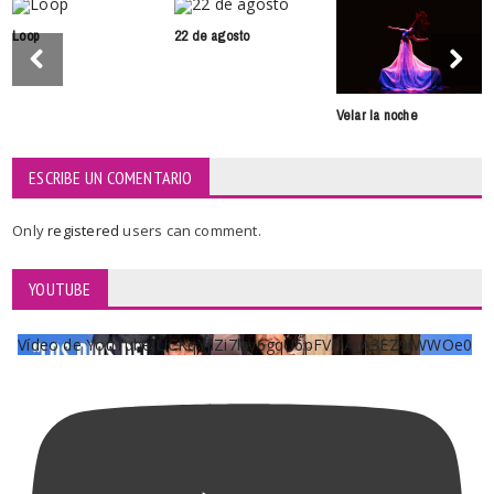
Loop
22 de agosto
Velar la noche
ESCRIBE UN COMENTARIO
Only
registered
users can comment.
YOUTUBE
Vídeo de YouTube UCKqYjiZi7lzy6gqU6pFVFiA_A3EZ9JWWOe0