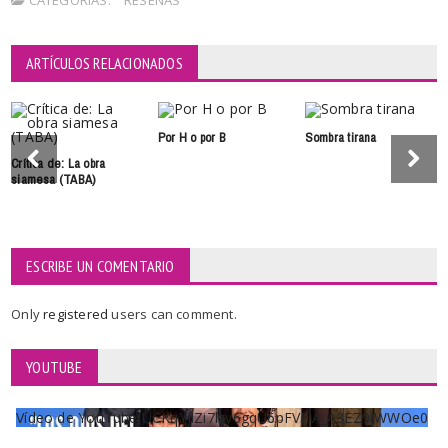
CATEGORÍAS:
RESEÑAS
ARTÍCULOS RELACIONADOS
Por H o por B
Sombra tirana
Crítica de: La obra
siamesa (TABA)
ESCRIBE UN COMENTARIO
Only
registered
users can comment.
YOUTUBE
Vídeo de YouTube UCKqYjiZi7lzy6gqU6pFVFiA_A3EZ9JWWOe0