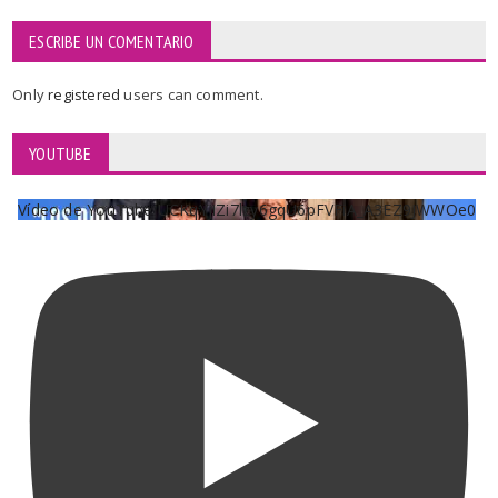
ESCRIBE UN COMENTARIO
Only
registered
users can comment.
YOUTUBE
Vídeo de YouTube UCKqYjiZi7lzy6gqU6pFVFiA_A3EZ9JWWOe0