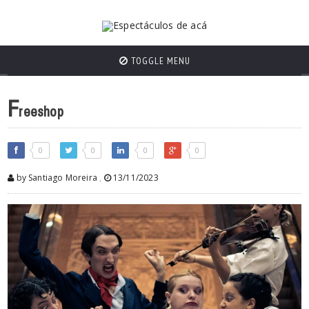
TOGGLE MENU
F
reeshop
0
0
0
0
by Santiago Moreira
,
13/11/2023