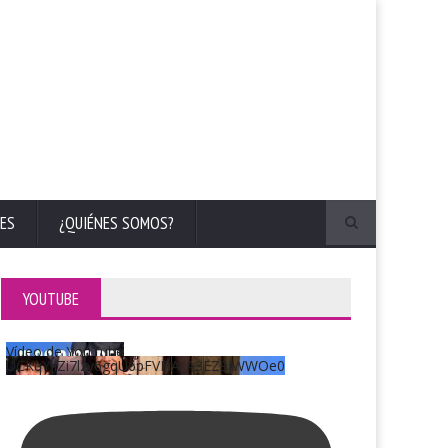
ES
¿QUIÉNES SOMOS?
YOUTUBE
Vídeo de YouTube
UCKqYjiZi7lzy6gqU6pFVFiA_A3EZ9JWWOe0