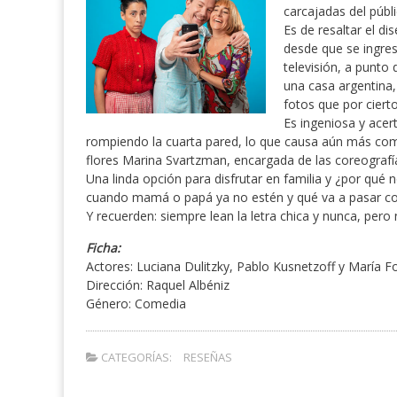
carcajadas del públi
Es de resaltar el d
desde que se ingres
televisión, a punto 
una casa argentina,
fotos que por ciert
Es ingeniosa y ace
rompiendo la cuarta pared, lo que causa aún más comp
flores Marina Svartzman, encargada de las coreografí
Una linda opción para disfrutar en familia y ¿por qué n
cuando mamá o papá ya no estén y qué va a pasar co
Y recuerden: siempre lean la letra chica y nunca, pero 
Ficha:
Actores: Luciana Dulitzky, Pablo Kusnetzoff y María Fo
Dirección: Raquel Albéniz
Género: Comedia
CATEGORÍAS:
RESEÑAS