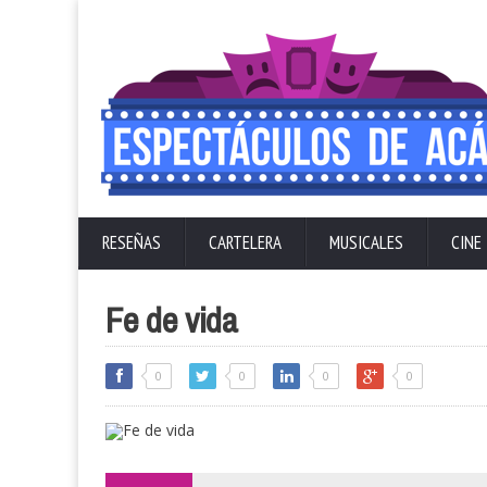
RESEÑAS
CARTELERA
MUSICALES
CINE
Fe de vida
0
0
0
0