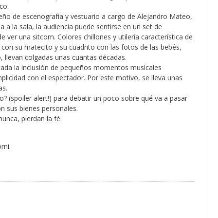
co.
iseño de escenografía y vestuario a cargo de Alejandro Mateo,
a a la sala, la audiencia puede sentirse en un set de
de ver una sitcom. Colores chillones y utilería característica de
 con su matecito y su cuadrito con las fotos de las bebés,
o, llevan colgadas unas cuantas décadas.
rtada la inclusión de pequeños momentos musicales
licidad con el espectador. Por este motivo, se lleva unas
as.
o? (spoiler alert!) para debatir un poco sobre qué va a pasar
n sus bienes personales.
nunca, pierdan la fé.
rni.