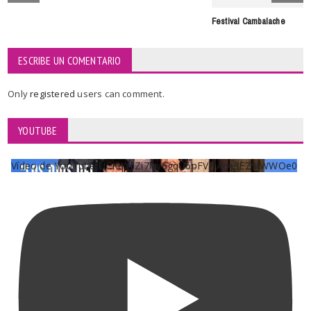
Festival Cambalache
ESCRIBE UN COMENTARIO
Only
registered
users can comment.
YOUTUBE
Vídeo de YouTube UCKqYjiZi7lzy6gqU6pFVFiA_A3EZ9JWWOe0