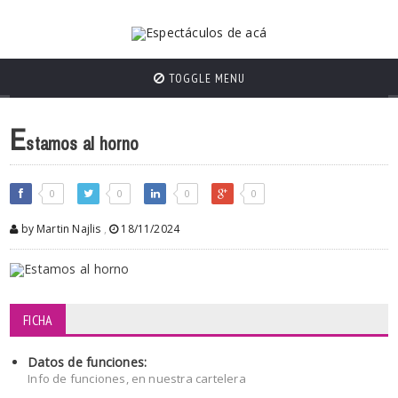
TOGGLE MENU
E
stamos al horno
0
0
0
0
by Martin Najlis
,
18/11/2024
FICHA
Datos de funciones:
Info de funciones, en nuestra cartelera