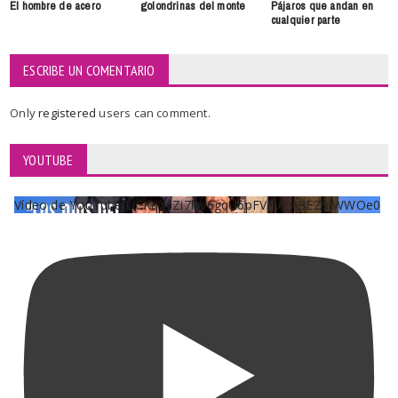
El hombre de acero
Pájaros que andan en
golondrinas del monte
cualquier parte
ESCRIBE UN COMENTARIO
Only
registered
users can comment.
YOUTUBE
Vídeo de YouTube UCKqYjiZi7lzy6gqU6pFVFiA_A3EZ9JWWOe0