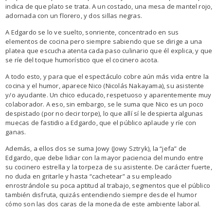
indica de que plato se trata. A un costado, una mesa de mantel rojo,
adornada con un florero, y dos sillas negras.
A Edgardo se lo ve suelto, sonriente, concentrado en sus
elementos de cocina pero siempre sabiendo que se dirige a una
platea que escucha atenta cada paso culinario que él explica, y que
se ríe del toque humorístico que el cocinero acota.
A todo esto, y para que el espectáculo cobre aún más vida entre la
cocina y el humor, aparece Nico (Nicolás Nakayama), su asistente
y/o ayudante. Un chico educado, respetuoso y aparentemente muy
colaborador. A eso, sin embargo, se le suma que Nico es un poco
despistado (por no decir torpe), lo que allí sí le despierta algunas
muecas de fastidio a Edgardo, que el público aplaude y ríe con
ganas.
Además, a ellos dos se suma Jowy (Jowy Sztryk), la “jefa” de
Edgardo, que debe lidiar con la mayor paciencia del mundo entre
su cocinero estrella y la torpeza de su asistente. De carácter fuerte,
no duda en gritarle y hasta “cachetear” a su empleado
enrostrándole su poca aptitud al trabajo, segmentos que el público
también disfruta, quizás entendiendo siempre desde el humor
cómo son las dos caras de la moneda de este ambiente laboral.