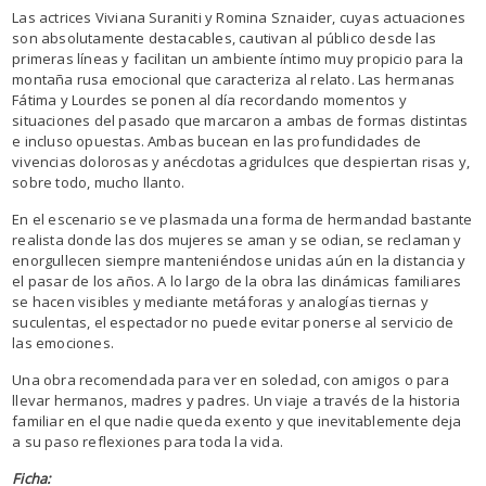
Las actrices Viviana Suraniti y Romina Sznaider, cuyas actuaciones
son absolutamente destacables, cautivan al público desde las
primeras líneas y facilitan un ambiente íntimo muy propicio para la
montaña rusa emocional que caracteriza al relato. Las hermanas
Fátima y Lourdes se ponen al día recordando momentos y
situaciones del pasado que marcaron a ambas de formas distintas
e incluso opuestas. Ambas bucean en las profundidades de
vivencias dolorosas y anécdotas agridulces que despiertan risas y,
sobre todo, mucho llanto.
En el escenario se ve plasmada una forma de hermandad bastante
realista donde las dos mujeres se aman y se odian, se reclaman y
enorgullecen siempre manteniéndose unidas aún en la distancia y
el pasar de los años. A lo largo de la obra las dinámicas familiares
se hacen visibles y mediante metáforas y analogías tiernas y
suculentas, el espectador no puede evitar ponerse al servicio de
las emociones.
Una obra recomendada para ver en soledad, con amigos o para
llevar hermanos, madres y padres. Un viaje a través de la historia
familiar en el que nadie queda exento y que inevitablemente deja
a su paso reflexiones para toda la vida.
Ficha: