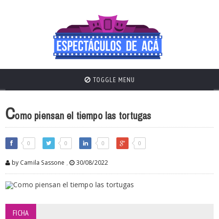
TOGGLE MENU
C
omo piensan el tiempo las tortugas
0
0
0
0
by Camila Sassone
,
30/08/2022
FICHA