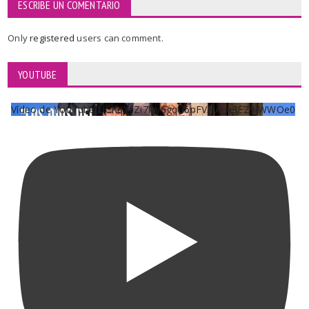
ESCRIBE UN COMENTARIO
Only
registered
users can comment.
YOUTUBE
Vídeo de YouTube UCKqYjiZi7lzy6gqU6pFVFiA_A3EZ9JWWOe0