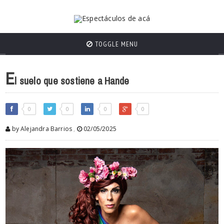
TOGGLE MENU
E
l suelo que sostiene a Hande
0
0
0
0
by Alejandra Barrios
,
02/05/2025