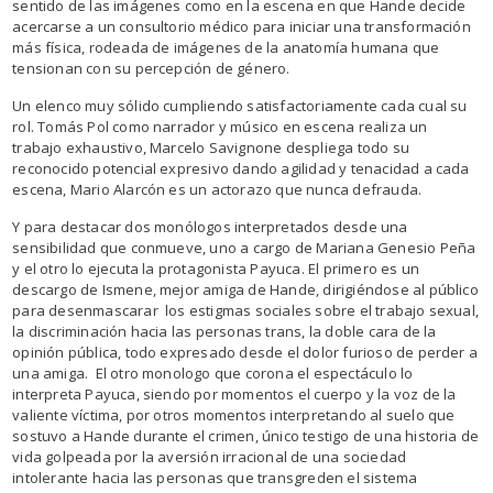
sentido de las imágenes como en la escena en que Hande decide
acercarse a un consultorio médico para iniciar una transformación
más física, rodeada de imágenes de la anatomía humana que
tensionan con su percepción de género.
Un elenco muy sólido cumpliendo satisfactoriamente cada cual su
rol. Tomás Pol como narrador y músico en escena realiza un
trabajo exhaustivo, Marcelo Savignone despliega todo su
reconocido potencial expresivo dando agilidad y tenacidad a cada
escena, Mario Alarcón es un actorazo que nunca defrauda.
Y para destacar dos monólogos interpretados desde una
sensibilidad que conmueve, uno a cargo de Mariana Genesio Peña
y el otro lo ejecuta la protagonista Payuca. El primero es un
descargo de Ismene, mejor amiga de Hande, dirigiéndose al público
para desenmascarar los estigmas sociales sobre el trabajo sexual,
la discriminación hacia las personas trans, la doble cara de la
opinión pública, todo expresado desde el dolor furioso de perder a
una amiga. El otro monologo que corona el espectáculo lo
interpreta Payuca, siendo por momentos el cuerpo y la voz de la
valiente víctima, por otros momentos interpretando al suelo que
sostuvo a Hande durante el crimen, único testigo de una historia de
vida golpeada por la aversión irracional de una sociedad
intolerante hacia las personas que transgreden el sistema