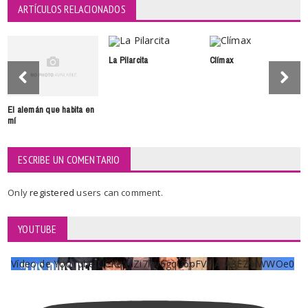
ARTÍCULOS RELACIONADOS
La Pilarcita
Clímax
El alemán que habita en
mí
ESCRIBE UN COMENTARIO
Only
registered
users can comment.
YOUTUBE
Vídeo de YouTube UCKqYjiZi7lzy6gqU6pFVFiA_A3EZ9JWWOe0