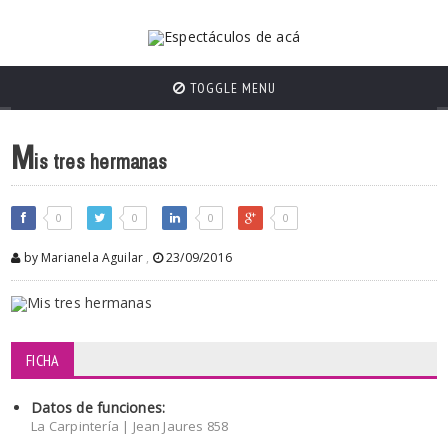
TOGGLE MENU
M
is tres hermanas
0
0
0
0
by Marianela Aguilar
,
23/09/2016
FICHA
Datos de funciones:
La Carpintería | Jean Jaures 858