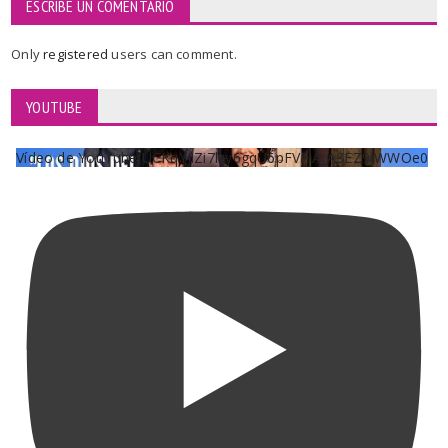
ESCRIBE UN COMENTARIO
Only
registered
users can comment.
YOUTUBE
Vídeo de YouTube UCKqYjiZi7lzy6gqU6pFVFiA_A3EZ9JWWOe0