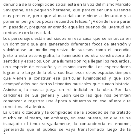
denuncia de la complicidad social está en la voz del mismo Marcelo
Savignone, ese pequeño hermano, que parece ser una ausencia
muy presente, pero que al materializarse viene a denunciar y a
poner en peligro los pocos recuerdos felices. “¿A dónde fue a parar
mi pasado?”, pregunta añorando aquellos sueños de juventud en
contraste con la realidad.
Los personajes están asfixiados en esa casa que se sintetiza en
un dormitorio que gira generando diferentes focos de atención y
volviéndose un medio expresivo de sucesos como el incendio.
Junto a esta escenografía, la iluminación es otra constructora de
sentidos y espacios. Con una iluminación roja llegan los recuerdos,
una especie de ensueño y el mismo incendio. Los espectadores
logran a lo largo de la obra codificar esos otros espacios-tiempos
que vienen a construir esa particular luminosidad y que son
acompañados por ciertos leitmotivs musicales que suman historia.
Asimismo, la música juega un rol indicial en la obra. Son las
canciones de Sui generis y León Gieco las que nos permiten
comenzar a registrar una época y situarnos en ese afuera que
condiciona el adentro.
La última dictadura y la complicidad de la sociedad se ha tratado
mucho en el teatro, sin embargo, en esta puesta, en que se ha
trabajado el tema sesgadamente, la contundencia es enorme,
generando que el público se vaya transformado luego de la