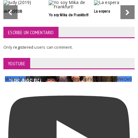
Judy (2019)
La espera
Yo soy Mika de Frankfurt!
ESCRIBE UN COMENTARIO
Only
registered
users can comment.
YOUTUBE
Vídeo de YouTube UCKqYjiZi7lzy6gqU6pFVFiA_A3EZ9JWWOe0