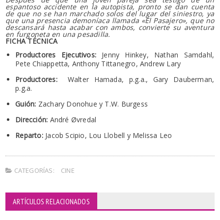
espantoso accidente en la autopista, pronto se dan cuenta
de que no se han marchado solos del lugar del siniestro, ya
que una presencia demoníaca llamada «El Pasajero», que no
descansará hasta acabar con ambos, convierte su aventura
en furgoneta en una pesadilla.
FICHA TÉCNICA
Productores Ejecutivos:
Jenny Hinkey, Nathan Samdahl,
Pete Chiappetta, Anthony Tittanegro, Andrew Lary
Productores:
Walter Hamada, p.g.a., Gary Dauberman,
p.g.a.
Guión:
Zachary Donohue y T.W. Burgess
Dirección:
André Øvredal
Reparto:
Jacob Scipio, Lou Llobell y Melissa Leo
CATEGORÍAS:
CINE
ARTÍCULOS RELACIONADOS