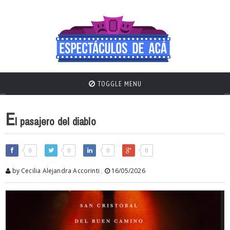
TOGGLE MENU
E
l pasajero del diablo
0
0
0
0
by Cecilia Alejandra Accorinti
,
16/05/2026