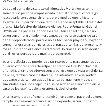
se vuelva a encender.
Desde el punto de vista actoral.
Mercedes Morán
logra, como
siempre, un personaje apasionado, pero al principio choca algo,
escucharla con acento chileno, pero a medida que la historia
avanza, es un permitido que termina siendo aceptable. El resto del
elenco,
María Valverde, Marcelo Alonso, Pedro Fontane, Gabriel
Urzua,
en los papeles principales resultan ser sólidos, bajo un
guion con un entramado interesante, donde la dirección juega un
papel preponderante, porque no es fácil hacer play-back, logrando
congeniar escenas de historias del pasado con las del presente, y
más aún cuando el elenco es diferente, lo cual es un gran acierto
del director porque logra mucha verosimilitud.
Es una película que puede resultar interesante para aquellos que
quieran conocer antes de golpe de Estado de Gral Pinochet, del
año 1973, el clima de efervescencia política que se vivía en Chile. La
película, también cabe destacarle, ha intentado en ese sentido
apegarse a cierta rigurosidad histórica porque tiene muchas
similitudes a algunos capítulos que describen ese momento en La
casa de los espíritus de la escritora Isabel Allende.
Una historia para reflexionar, también en como el paso del tiempo,
templa las pasiones y como el amor, depende, si con un fósforo,
puede o no, volverse a encender.