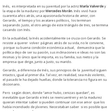
Inés, es interpretada en su juventud por la actriz
María Valverde
y
la etapa de la madurez por
Mercedes Morán
. Inés vivió hace
cuarenta años atrás, una apasionada historia de amor, con
Gerardo, el tiempo y los avatares políticos, los terminan
separando. Justo, el otro amigo de este triángulo de tres, se termina
casando con Inés.
En la actualidad, la Inés accidentalmente se cruza con Gerardo. Se
resiste a querer volver páginas atrás de su vida, no le conviene,
porque su buena condición económica actual, demuestra que la
política dejo de ser su pasión, sus inclinaciones e ideas no son las
mismas y lo único que le importa, es su familia, sus nietos y la
empresa que dirige, junto a Justo, su marido.
Gerardo, a diferencia de Inés, sus principios de la juventud siguen
intactos, igual al primer día. Tal vez, en realidad, sea más violento,
el pasado le ha dejado huellas, donde la tolerancia no figura en su
diccionario.
Pero según dicen, donde “amor hubo, cenizas quedan”, es
inevitable que Gerardo e Inés se reencuentren y en la madurez
quieran intentar saber si pueden continuar con ese amor que los
había incendiado de jóvenes. Necesitaban saber si es posible que