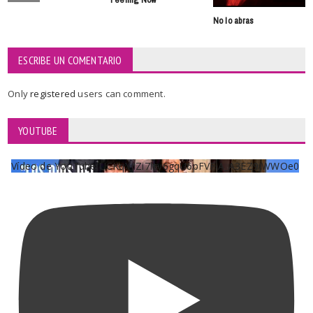
No lo abras
ESCRIBE UN COMENTARIO
Only
registered
users can comment.
YOUTUBE
Vídeo de YouTube UCKqYjiZi7lzy6gqU6pFVFiA_A3EZ9JWWOe0