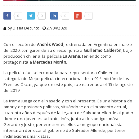
0
0
0
0
by Diana Decunto
,
27/04/2020
Con dirección de
Andrés Wood
,
estrenada en Argentina en marzo
del 2020, con guion de su director junto a
Guillermo Calderón
, bajo
producción chilena, la película
La Araña
, teniendo como
protagonista a
Mercedes Morán
.
La película fue seleccionada para representar a Chile en la
categoría de Mejor película internacional de la 92.ª edición de los
Premios Óscar, ya que en este país, fue estrenada el 15 de agosto
del 2019.
La trama juega con el pasado y con el presente. Es una historia de
amor y de pasiones políticas, situándose en el momento actual,
cuarenta años después de la llegada de Salvador Allende al poder,
donde una joven estudiante, Inés, junto a dos amigos más:
Gerardo y Justo, pertenecientes ellos a un grupo nacionalista
intentarán derrocar al gobierno de Salvador Allende, por tener
inclinaciones marxistas.