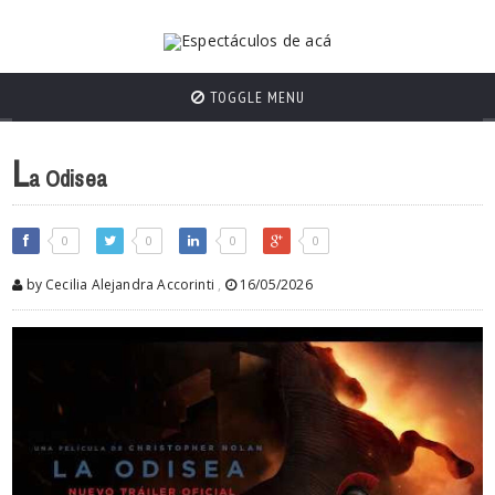
TOGGLE MENU
L
a Odisea
0
0
0
0
by Cecilia Alejandra Accorinti
,
16/05/2026