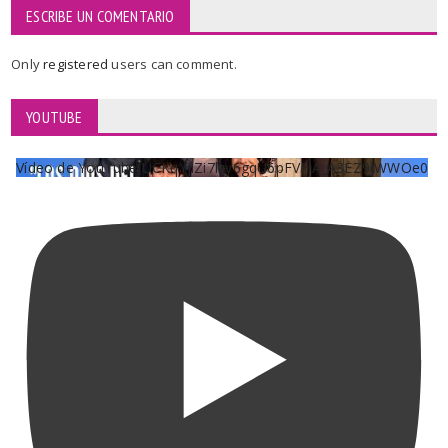
ESCRIBE UN COMENTARIO
Only
registered
users can comment.
YOUTUBE
Vídeo de YouTube UCKqYjiZi7lzy6gqU6pFVFiA_A3EZ9JWWOe0