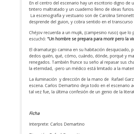
En el centro del escenario hay un escritorio digno de u
tintero maltratado y un cuaderno lleno de ideas furios
La escenografía y vestuario son de Carolina Simonett
desprende del guion, y cobra sentido en el transcurso 
Chéjov recuerda a un mujik, (campesino ruso) que lo p
escuchó:
“Un hombre se prepara para morir pero la vi
El dramaturgo camina en su habitación desquiciado, po
dedos quién, qué, cómo, cuándo, dónde, porqué y manda
renegados. También frunce su seño al repasar sus cha
la eternidad, -pero un médico está limitado a la mater
La iluminación y dirección de la mano de Rafael Garzan
escena. Carlos Demartino deja todo en el escenario a
tal vez fue, la última confesión de un genio de la liter
Ficha
Interprete: Carlos Demartino