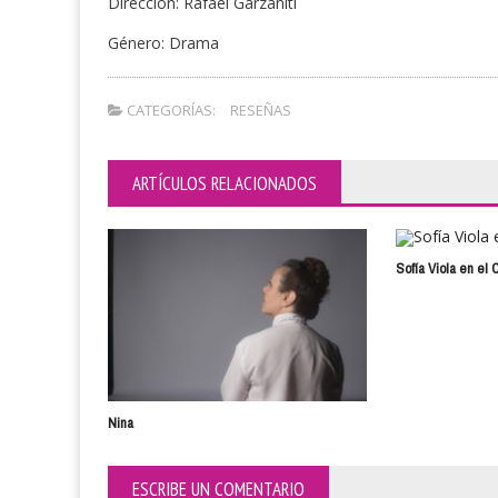
Dirección: Rafael Garzaniti
Género: Drama
CATEGORÍAS:
RESEÑAS
ARTÍCULOS RELACIONADOS
Sofía Viola en el C
Nina
ESCRIBE UN COMENTARIO