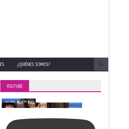
ES
¿QUIÉNES SOMOS?
YOUTUBE
Vídeo de YouTube
UCKqYjiZi7lzy6gqU6pFVFiA_A3EZ9JWWOe0