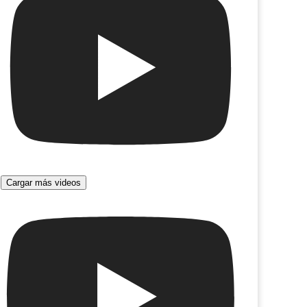
nidad Guevara
Como los unicornios
Cargar más videos