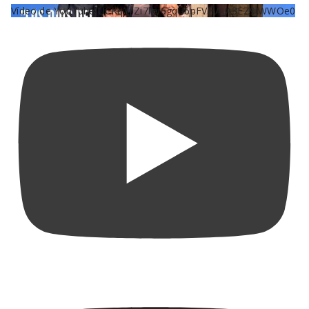
Vídeo de YouTube UCKqYjiZi7lzy6gqU6pFVFiA_A3EZ9JWWOe0