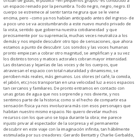
ofician de guías, el público –en pequeños grupos- es conducido a
un espacio reinado por la penumbra. Todo negro, negro, negro. El
cuerpo se estremece al sentir tanta negrura que se le viene
encima, pero –como ya nos habían anticipado antes del ingreso- de
a poco uno se va acostumbrando a este nuevo mundo privado de
la vista, sentido que gobierna nuestra cotidianeidad y que
precisamente por su supremacía, muchas veces neutraliza a los
demás y nos impide descubrir otro tipo de sensaciones, que ahora
estamos a punto de descubrir. Los sonidos y las voces humanas
pronto empiezan a cobrar otro magnitud, se amplifican y a su vez
los distintos tonos y matices actorales cobran mayor intensidad.
Las distancias y lejanías de las voces y de los cuerpos, que
atraviesan el espacio con total naturalidad y dinamismo, se
perciben más reales, más genuinos. Los olores (el café, la comida,
el jabón, etc.) nos transportan en una velocidad luz a esos espacios
tan cercanos y familiares. De pronto entramos en contacto con
unas gotas de agua que nos sorprende y nos divierte, y nos
sentimos parte de la historia; como si el hecho de compartir esa
sensación física ya nos involucrara más con esos personajes que
habitan nuestro mismo espacio. No quiero develar muchos
recursos con los que uno se topa durante la obra; me parece
injusto privar al espectador de la sorpresa y el permanente
descubrir en este viaje con la imaginación infinita, tan hábilmente
estimulada por sus creadores: Gerardo Bentatti y Charlie Gerbaldo,