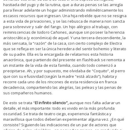
hastiada del yugo y de la rutina, que a duras penas se las arregla
para llevar adelante un hogar administrando milimétricamente los
escasos recursos que ingresan. Una hija rebelde que no se resigna
a esta vida de privaciones, y se las rebusca de manera non sancta
para sobrevivir y salir del fango. Un hijo alérgico al trabajo, con
reminiscencias de Isidoro Cañones, aunque sin poseer la herencia
aristocrática (y económica) de aquel. Y una tercera descendiente, la
más sensata, la “razón” de la casa, con cierto complejo de Electra
que se refleja en ser la única heredera del sentir bohemio y literato
de su padre. Ella es la encargada de relatarnos esta historia
anacrónica, que partiendo del presente en flashback se remonta a
un instante de la vida de esta familia, cuando todo comenzó a
precipitarse. Ah, y por supuesto, me olvidaba de “Coquito”, el perro
que con su efusividad (según la madre “está alzado”), habita y
recorre cada uno de los rincones de esta residencia en franca
decadencia, compartiendo las alegrías, las peleas y las penas de
sus compañeros humanos.
De esto se trata “
El infinito silencio”,
aunque nos falta aclarar un
detalle, el más importante: todo es vivido en la más profunda
oscuridad. Se trata de teatro ciego, experiencia fantástica y
maravillosa que todos deberían experimentar alguna vez. ¿En qué
consiste? Siguiendo las indicaciones de un par de actores que