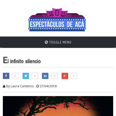
TOGGLE MENU
E
l infinito silencio
0
0
0
0
by Laura Canteros
,
27/04/2018