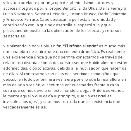
y llevado adelante por un grupo de talentosísimos actores y
actrices integrado por: el propio Bentatti, Ëlida Ullúa, Dalila Ferreyra,
Luisa Savoiardo, Sabrina Heisecke, Luciana Brusca, Darío Tripicchio
y Frnacisco Ferraro. Cabe destacar la perfecta sincronicidad y
coordinación con la que se desarrolla el espectáculo y que
precisamente posibilita la optimización de los efectos y recursos
sensoriales.
Visibilizando lo no visible. En fin,
“El infinito silencio”
es mucho más
que una obra de teatro, que una comedia dramática. Es realmente
una experiencia única que nos permite conectarnos –a través del
relato- con distintas zonas de nuestro ser que habitualmente están
adormecidas, o poco activas, debido a la inutilización que hacemos
de ellas. Al conectarnos con ellas nos sentimos como niños que
descubren todo por primera vez. Será por ello que la risa aflora en
más de una ocasión, al sentirnos entusiasmados frente a cada
cosa que se nos devela en este mundo a ciegas. Entonces viene a
la mente aquello que decía el principito, que “lo esencial es
invisible a los ojos”, y sabemos con toda nuestra existencia que
verdaderamente es así.