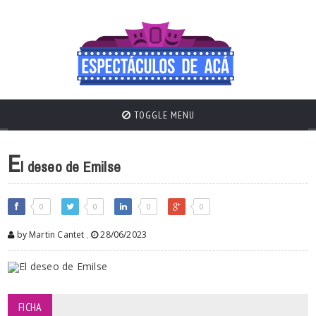
TOGGLE MENU
E
l deseo de Emilse
0
0
0
0
by Martin Cantet
,
28/06/2023
FICHA