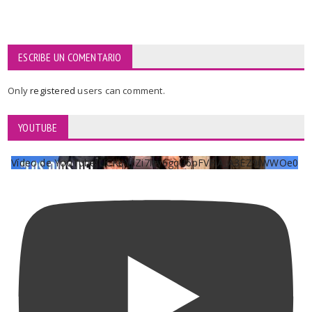
ESCRIBE UN COMENTARIO
Only
registered
users can comment.
YOUTUBE
Vídeo de YouTube UCKqYjiZi7lzy6gqU6pFVFiA_A3EZ9JWWOe0