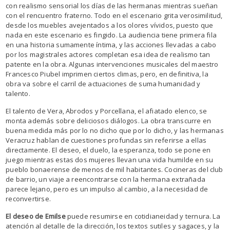
con realismo sensorial los días de las hermanas mientras sueñan
con el rencuentro fraterno. Todo en el escenario grita verosimilitud,
desde los muebles avejentados a los olores vívidos, puesto que
nada en este escenario es fingido. La audiencia tiene primera fila
en una historia sumamente íntima, y las acciones llevadas a cabo
por los magistrales actores completan esa idea de realismo tan
patente en la obra. Algunas intervenciones musicales del maestro
Francesco Piubel imprimen ciertos climas, pero, en definitiva, la
obra va sobre el carril de actuaciones de suma humanidad y
talento.
El talento de Vera, Abrodos y Porcellana, el afiatado elenco, se
monta además sobre deliciosos diálogos. La obra transcurre en
buena medida más por lo no dicho que por lo dicho, y las hermanas
Veracruz hablan de cuestiones profundas sin referirse a ellas
directamente. El deseo, el duelo, la esperanza, todo se pone en
juego mientras estas dos mujeres llevan una vida humilde en su
pueblo bonaerense de menos de mil habitantes. Cocineras del club
de barrio, un viaje a reencontrarse con la hermana extrañada
parece lejano, pero es un impulso al cambio, a la necesidad de
reconvertirse.
El deseo de Emilse
puede resumirse en cotidianeidad y ternura. La
atención al detalle de la dirección, los textos sutiles y sagaces, y la