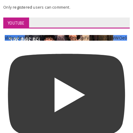
Only
registered
users can comment.
YOUTUBE
Vídeo de YouTube UCKqYjiZi7lzy6gqU6pFVFiA_A3EZ9JWWOe0