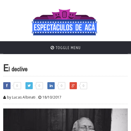
TOGGLE MENU
E
l declive
0
0
0
0
by Lucas Albinati
,
18/10/2017