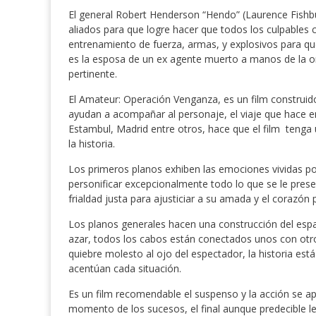
El general Robert Henderson “Hendo” (Laurence Fishbur
aliados para que logre hacer que todos los culpables c
entrenamiento de fuerza, armas, y explosivos para qu
es la esposa de un ex agente muerto a manos de la o
pertinente.
El Amateur: Operación Venganza, es un film construid
ayudan a acompañar al personaje, el viaje que hace en
Estambul, Madrid entre otros, hace que el film tenga 
la historia.
Los primeros planos exhiben las emociones vividas po
personificar excepcionalmente todo lo que se le presen
frialdad justa para ajusticiar a su amada y el corazón 
Los planos generales hacen una construcción del esp
azar, todos los cabos están conectados unos con otro
quiebre molesto al ojo del espectador, la historia est
acentúan cada situación.
Es un film recomendable el suspenso y la acción se a
momento de los sucesos, el final aunque predecible le 