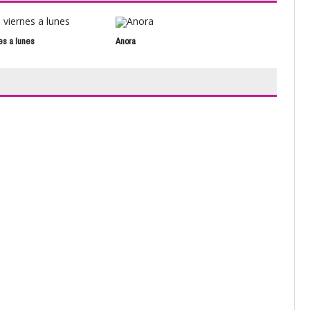
es a lunes
Anora
Las 