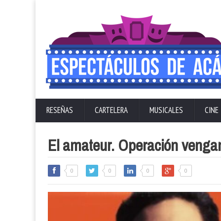
RESEÑAS
CARTELERA
MUSICALES
CINE
El amateur. Operación venga
0
0
0
0