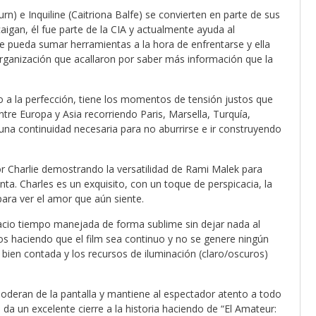
n) e Inquiline (Caitriona Balfe) se convierten en parte de sus
aigan, él fue parte de la CIA y actualmente ayuda al
e pueda sumar herramientas a la hora de enfrentarse y ella
rganización que acallaron por saber más información que la
o a la perfección, tiene los momentos de tensión justos que
tre Europa y Asia recorriendo Paris, Marsella, Turquía,
una continuidad necesaria para no aburrirse e ir construyendo
r Charlie demostrando la versatilidad de Rami Malek para
ta. Charles es un exquisito, con un toque de perspicacia, la
para ver el amor que aún siente.
acio tiempo manejada de forma sublime sin dejar nada al
s haciendo que el film sea continuo y no se genere ningún
á bien contada y los recursos de iluminación (claro/oscuros)
poderan de la pantalla y mantiene al espectador atento a todo
da un excelente cierre a la historia haciendo de “El Amateur: