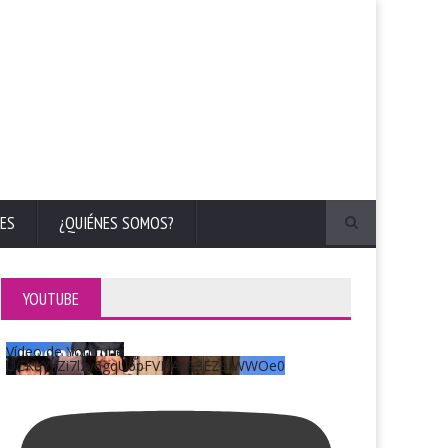
ES
¿QUIÉNES SOMOS?
YOUTUBE
Vídeo de YouTube
UCKqYjiZi7lzy6gqU6pFVFiA_A3EZ9JWWOe0