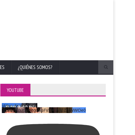
ES
¿QUIÉNES SOMOS?
YOUTUBE
Vídeo de YouTube
UCKqYjiZi7lzy6gqU6pFVFiA_A3EZ9JWWOe0