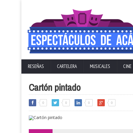
RESEÑAS
CARTELERA
MUSICALES
CINE
Cartón pintado
0
0
0
0