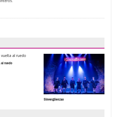
interos.
a al ruedo
Chi
Sinvergüenzas