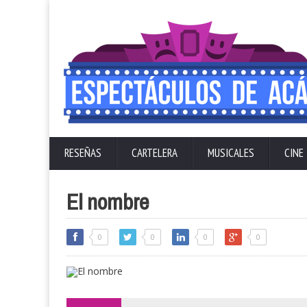
RESEÑAS
CARTELERA
MUSICALES
CINE
El nombre
0
0
0
0