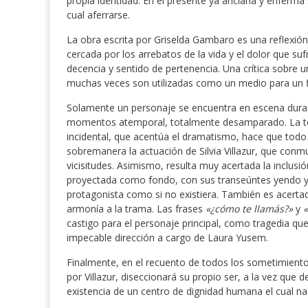
propia identidad. En el presente ya anciana y enferma 
cual aferrarse.
La obra escrita por Griselda Gambaro es una reflexió
cercada por los arrebatos de la vida y el dolor que su
decencia y sentido de pertenencia. Una crítica sobre 
muchas veces son utilizadas como un medio para un f
Solamente un personaje se encuentra en escena dura
momentos atemporal, totalmente desamparado. La tenu
incidental, que acentúa el dramatismo, hace que todo
sobremanera la actuación de Silvia Villazur, que conmu
vicisitudes. Asimismo, resulta muy acertada la inclusió
proyectada como fondo, con sus transeúntes yendo y 
protagonista como si no existiera. También es acertado
armonía a la trama. Las frases
«¿cómo te llamás?»
y
castigo para el personaje principal, como tragedia que 
impecable dirección a cargo de Laura Yusem.
Finalmente, en el recuento de todos los sometimiento
por Villazur, diseccionará su propio ser, a la vez que 
existencia de un centro de dignidad humana el cual na