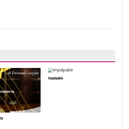
Impalpable
Los 
da