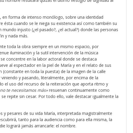
su nombre resultará quizás el último vestigio de dignidad al
n, en forma de intenso monólogo, sobre una identidad
fre ésta cuando se le niega su existencia así como también su
un mundo injusto (¿el pasado?, ¿el actual?) donde las personas
in y nada más.
nte toda la obra siempre en un mismo espacio, por
e iluminación y la sutil intervención de la música
 se concentre en la labor actoral donde se destaca
eve al espectador en la piel de María y en el relato de sus
n (constante en toda la puesta) de la imagen de la calle
viniendo y pasando, literalmente, por encima de la
 el uso del recurso de la reiteración que aporta ritmo y
«no te necesitamos más»
resuenan continuamente como
se repite sin cesar. Por todo ello, vale destacar igualmente la
s y pesares de su vida María, interpretada magistralmente
descubrirá, tanto para la audiencia como para ella misma, la
die logrará jamás arrancarle: el nombre.