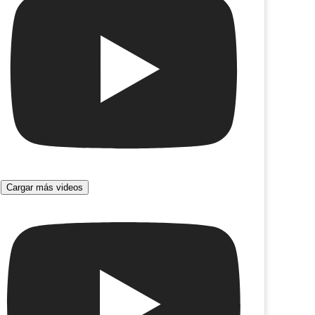
Cargar más videos
compadritos
Pájaros que andan en cualquier parte