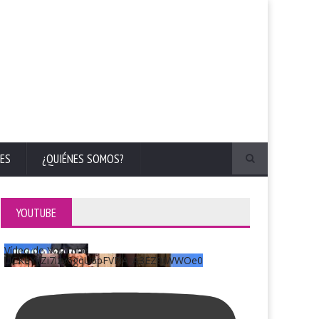
ES
¿QUIÉNES SOMOS?
YOUTUBE
Vídeo de YouTube
UCKqYjiZi7lzy6gqU6pFVFiA_A3EZ9JWWOe0