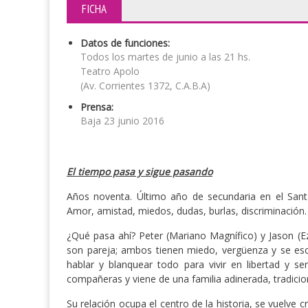
FICHA
Datos de funciones:
Todos los martes de junio a las 21 hs.
Teatro Apolo
(Av. Corrientes 1372, C.A.B.A)
Prensa:
Baja 23 junio 2016
El tiempo pasa y sigue pasando
Años noventa. Último año de secundaria en el Santa
Amor, amistad, miedos, dudas, burlas, discriminació
¿Qué pasa ahí? Peter (Mariano Magnífico) y Jason (
son pareja; ambos tienen miedo, vergüenza y se esc
hablar y blanquear todo para vivir en libertad y se
compañeras y viene de una familia adinerada, tradicion
Su relación ocupa el centro de la historia, se vuelve