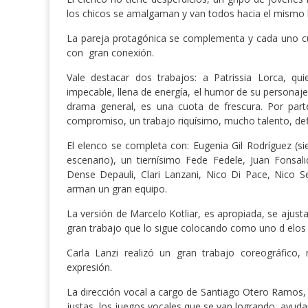
los chicos se amalgaman y van todos hacia el mismo l
La pareja protagónica se complementa y cada uno cu
con gran conexión.
Vale destacar dos trabajos: a Patrissia Lorca, qu
impecable, llena de energía, el humor de su personaj
drama general, es una cuota de frescura. Por part
compromiso, un trabajo riquísimo, mucho talento, de
El elenco se completa con: Eugenia Gil Rodríguez (s
escenario), un tiernísimo Fede Fedele, Juan Fonsali
Dense Depauli, Clari Lanzani, Nico Di Pace, Nico Se
arman un gran equipo.
La versión de Marcelo Kotliar, es apropiada, se ajusta
gran trabajo que lo sigue colocando como uno d elos
Carla Lanzi realizó un gran trabajo coreográfico, 
expresión.
La dirección vocal a cargo de Santiago Otero Ramos,
justas, los juegos vocales que se van logrando, ayudan