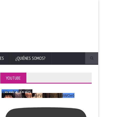
ES
¿QUIÉNES SOMOS?
YOUTUBE
Vídeo de YouTube
UCKqYjiZi7lzy6gqU6pFVFiA_A3EZ9JWWOe0