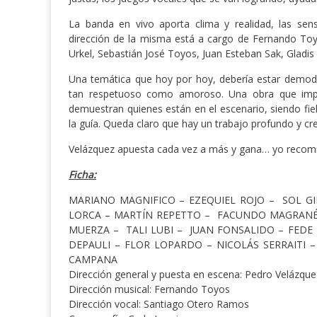
La banda en vivo aporta clima y realidad, las sen
dirección de la misma está a cargo de Fernando To
Urkel, Sebastián José Toyos, Juan Esteban Sak, Gladis
Una temática que hoy por hoy, debería estar demodé
tan respetuoso como amoroso. Una obra que impact
demuestran quienes están en el escenario, siendo fie
la guía. Queda claro que hay un trabajo profundo y cre
Velázquez apuesta cada vez a más y gana… yo recomi
Ficha:
MARIANO MAGNIFICO – EZEQUIEL ROJO – SOL G
LORCA – MARTÍN REPETTO – FACUNDO MAGRANÉ 
MUERZA – TALI LUBI – JUAN FONSALIDO – FEDE
DEPAULI – FLOR LOPARDO – NICOLÁS SERRAITI –
CAMPANA
Dirección general y puesta en escena: Pedro Velázque
Dirección musical: Fernando Toyos
Dirección vocal: Santiago Otero Ramos