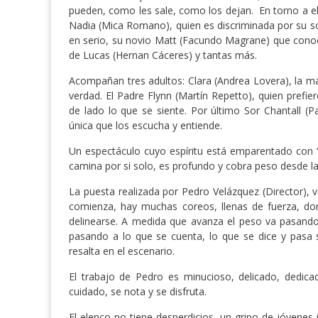
pueden, como les sale, como los dejan. En torno a el
Nadia (Mica Romano), quien es discriminada por su so
en serio, su novio Matt (Facundo Magrane) que conoc
de Lucas (Hernan Cáceres) y tantas más.
Acompañan tres adultos: Clara (Andrea Lovera), la m
verdad. El Padre Flynn (Martín Repetto), quien prefi
de lado lo que se siente. Por último Sor Chantall (P
única que los escucha y entiende.
Un espectáculo cuyo espíritu está emparentado con “
camina por si solo, es profundo y cobra peso desde la
La puesta realizada por Pedro Velázquez (Director),
comienza, hay muchas coreos, llenas de fuerza, don
delinearse. A medida que avanza el peso va pasando 
pasando a lo que se cuenta, lo que se dice y pasa 
resalta en el escenario.
El trabajo de Pedro es minucioso, delicado, dedic
cuidado, se nota y se disfruta.
El elenco no tiene desperdicios, un gripo de jóvenes in