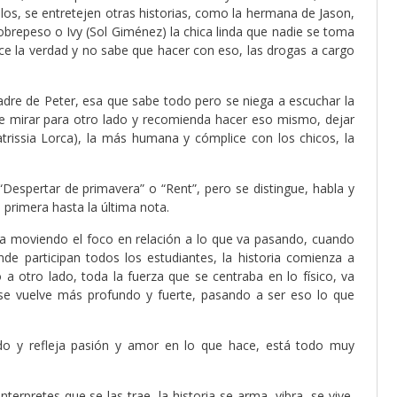
los, se entretejen otras historias, como la hermana de Jason,
brepeso o Ivy (Sol Giménez) la chica linda que nadie se toma
e la verdad y no sabe que hacer con eso, las drogas a cargo
adre de Peter, esa que sabe todo pero se niega a escuchar la
ere mirar para otro lado y recomienda hacer eso mismo, dejar
atrissia Lorca), la más humana y cómplice con los chicos, la
Despertar de primavera” o “Rent”, pero se distingue, habla y
 primera hasta la última nota.
 va moviendo el foco en relación a lo que va pasando, cuando
de participan todos los estudiantes, la historia comienza a
a otro lado, toda la fuerza que se centraba en lo físico, va
se vuelve más profundo y fuerte, pasando a ser eso lo que
ado y refleja pasión y amor en lo que hace, está todo muy
terpretes que se las trae, la historia se arma, vibra, se vive,