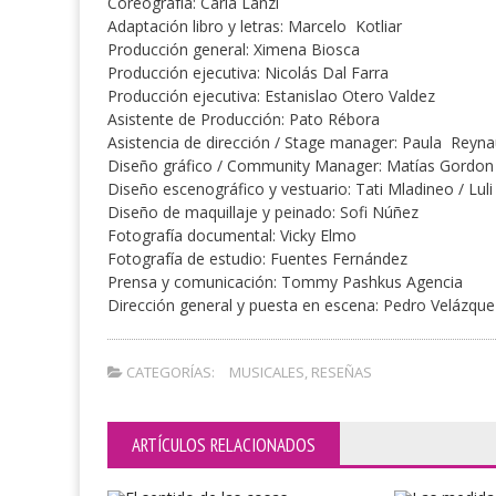
Coreografía: Carla Lanzi
Adaptación libro y letras: Marcelo Kotliar
Producción general: Ximena Biosca
Producción ejecutiva: Nicolás Dal Farra
Producción ejecutiva: Estanislao Otero Valdez
Asistente de Producción: Pato Rébora
Asistencia de dirección / Stage manager: Paula Reyn
Diseño gráfico / Community Manager: Matías Gordon
Diseño escenográfico y vestuario: Tati Mladineo / Luli
Diseño de maquillaje y peinado: Sofi Núñez
Fotografía documental: Vicky Elmo
Fotografía de estudio: Fuentes Fernández
Prensa y comunicación: Tommy Pashkus Agencia
Dirección general y puesta en escena: Pedro Velázque
CATEGORÍAS:
MUSICALES
,
RESEÑAS
ARTÍCULOS RELACIONADOS