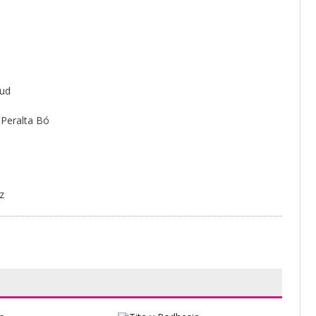
aud
 Peralta Bó
z