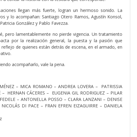
saciones llegan más fuerte, logran un hermoso sonido. La
yos y lo acompañan: Santiago Otero Ramos, Agustín Konsol,
 Patricia González y Pablo Favezza.
, pero lamentablemente no pierde vigencia. Un tratamiento
a por la realización general, la puesta y la pasión que
l reflejo de quienes están detrás de escena, en el armado, en
ativo.
endo acompañarlo, vale la pena.
IMÉNEZ – MICA ROMANO – ANDREA LOVERA – PATRISSIA
– HERNAN CÁCERES – EUGENIA GIL RODRIGUEZ – PILAR
 FEDELE – ANTONELLA POSSO – CLARA LANZANI – DENISE
 NICOLÁS DI PACE – FRAN EFREN EIZAGUIRRE – DANIELA
z