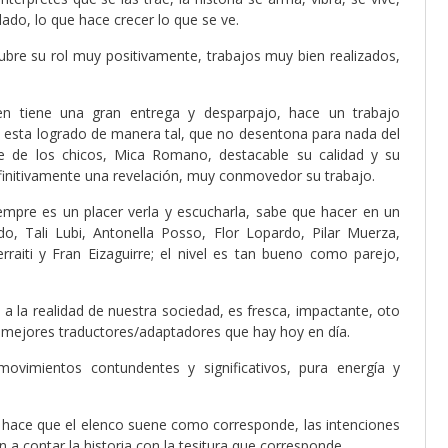
ado, lo que hace crecer lo que se ve.
bre su rol muy positivamente, trabajos muy bien realizados,
ien tiene una gran entrega y desparpajo, hace un trabajo
e esta logrado de manera tal, que no desentona para nada del
e de los chicos, Mica Romano, destacable su calidad y su
finitivamente una revelación, muy conmovedor su trabajo.
iempre es un placer verla y escucharla, sabe que hacer en un
do, Tali Lubi, Antonella Posso, Flor Lopardo, Pilar Muerza,
rraiti y Fran Eizaguirre; el nivel es tan bueno como parejo,
 a la realidad de nuestra sociedad, es fresca, impactante, oto
 mejores traductores/adaptadores que hay hoy en día.
movimientos contundentes y significativos, pura energía y
 hace que el elenco suene como corresponde, las intenciones
 a contar la historia con la tesitura que corresponde.