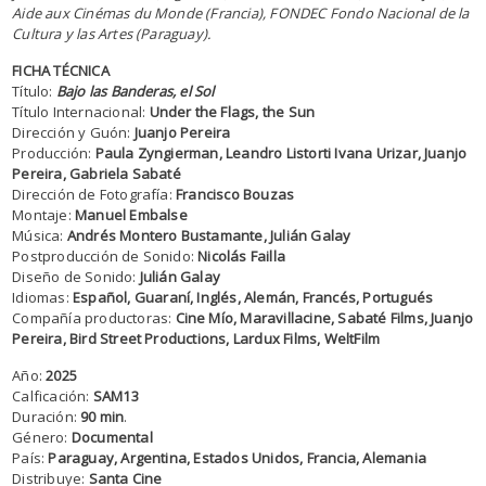
Aide aux Cinémas du Monde (Francia), FONDEC Fondo Nacional de la
Cultura y las Artes (Paraguay).
FICHA TÉCNICA
Título:
Bajo las Banderas, el Sol
Título Internacional:
Under the Flags, the Sun
Dirección y Guón:
Juanjo Pereira
Producción:
Paula Zyngierman, Leandro Listorti Ivana Urizar, Juanjo
Pereira, Gabriela Sabaté
Dirección de Fotografía:
Francisco Bouzas
Montaje:
Manuel Embalse
Música:
Andrés Montero Bustamante, Julián Galay
Postproducción de Sonido:
Nicolás Failla
Diseño de Sonido:
Julián Galay
Idiomas:
Español, Guaraní, Inglés, Alemán, Francés, Portugués
Compañía productoras:
Cine Mío, Maravillacine, Sabaté Films, Juanjo
Pereira, Bird Street Productions, Lardux Films, WeltFilm
Año:
2025
Calficación:
SAM13
Duración:
90 min
.
Género:
Documental
País:
Paraguay, Argentina, Estados Unidos, Francia, Alemania
Distribuye:
Santa Cine