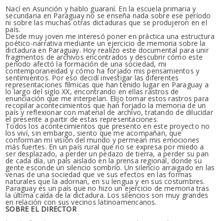
Nací en Asunción y hablo guaraní. En la escuela primaria y
secundaria en Paraguay no se enseña nada sobre ese período
ni sobre las muchas otras dictaduras que se produjeron en el
país.
Desde muy joven me interesó poner en práctica una estructura
poético-narrativa mediante un ejercicio de memoria sobre la
dictadura en Paraguay. Hoy realizo este documental para unir
fragmentos de archivos encontrados y descubrir cómo este
período afectó la formación de una sociedad, mi
contemporaneidad y cómo ha forjado mis pensamientos y
sentimientos. Por eso decidí investigar las diferentes
representaciones fílmicas que han tenido lugar en Paraguay a
lo largo del siglo XX, encontrando en ellas rastros de
enunciación que me interpelan. Elijo tomar estos rastros para
recopilar acontecimientos que han forjado la memoria de un
país y reflexionar con material de archivo, tratando de dilucidar
el presente a partir de estas representaciones.
Todos los acontecimientos que presento en este proyecto no
los viví, sin embargo, siento que me acompañan, que
conforman mi visión del mundo y permean mis emociones
más fuertes. En un país rural que no se expresa por miedo a
ser desplazado, a perder un pedazo de tierra, a perder su pan
de cada día, un país aislado en la prensa regional, donde su
gente esconde un silencio sombrío. Un silencio arraigado en las
venas de una sociedad que ve sus efectos en las formas
naturales que la adornan, en su lengua y en sus costumbres.
Paraguay es un país que no hizo un ejercicio de memoria tras
la última caída de la dictadura. Los silencios son muy grandes
en relación con sus vecinos latinoamericanos.
SOBRE EL DIRECTOR