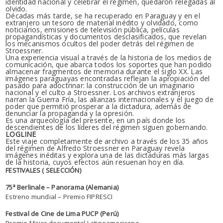
identidad nacional y celebrar el régimen, quedaron relegadas al
olvido.
Décadas más tarde, se ha recuperado en Paraguay y en el
extranjero un tesoro de material inédito y olvidado, como
noticiarios, emisiones de televisión pública, películas
propagandísticas y documentos desclasificados, que revelan
los mecanismos ocultos del poder detrás del régimen de
Stroessner.
Una experiencia visual a través de la historia de los medios de
comunicación, que abarca todos los soportes que han podido
almacenar fragmentos de memoria durante el siglo XX. Las
imágenes paraguayas encontradas reflejan la apropiación del
pasado para adoctrinar: la construcción de un imaginario
nacional y el culto a Stroessner. Los archivos extranjeros
narran la Guerra Fría, las alianzas internacionales y el juego de
poder que permitió prosperar a la dictadura, además de
denunciar la propaganda y la opresión.
Es una arqueología del presente, en un país donde los
descendientes de los líderes del régimen siguen gobernando.
LOGLINE
Este viaje completamente de archivo a través de los 35 años
del régimen de Alfredo Stroessner en Paraguay revela
imágenes inéditas y explora una de las dictaduras más largas
de la historia, cuyos efectos aún resuenan hoy en día.
FESTIVALES (
SELECCIÓN)
75ª Berlinale
– Panorama (Alemania)
Estreno mundial – Premio FIPRESCI
Festival de Cine de Lima PUCP (Perú)