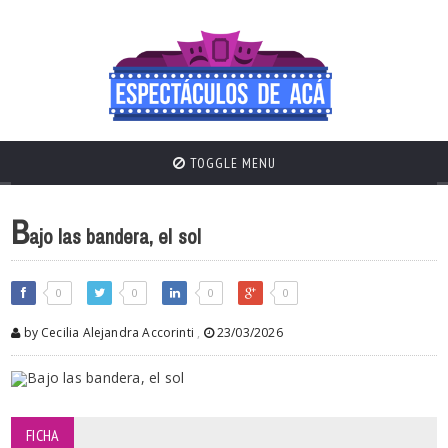
TOGGLE MENU
B
ajo las bandera, el sol
0
0
0
0
by Cecilia Alejandra Accorinti
,
23/03/2026
FICHA