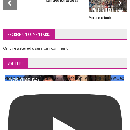
Cumbres borrascosas
Patria o colonia
ESCRIBE UN COMENTARIO
Only
registered
users can comment.
YOUTUBE
Vídeo de YouTube UCKqYjiZi7lzy6gqU6pFVFiA_A3EZ9JWWOe0