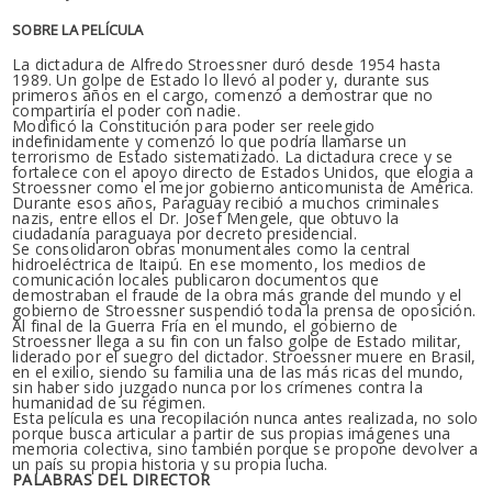
SOBRE LA PELÍCULA
La dictadura de Alfredo Stroessner duró desde 1954 hasta
1989. Un golpe de Estado lo llevó al poder y, durante sus
primeros años en el cargo, comenzó a demostrar que no
compartiría el poder con nadie.
Modificó la Constitución para poder ser reelegido
indefinidamente y comenzó lo que podría llamarse un
terrorismo de Estado sistematizado. La dictadura crece y se
fortalece con el apoyo directo de Estados Unidos, que elogia a
Stroessner como el mejor gobierno anticomunista de América.
Durante esos años, Paraguay recibió a muchos criminales
nazis, entre ellos el Dr. Josef Mengele, que obtuvo la
ciudadanía paraguaya por decreto presidencial.
Se consolidaron obras monumentales como la central
hidroeléctrica de Itaipú. En ese momento, los medios de
comunicación locales publicaron documentos que
demostraban el fraude de la obra más grande del mundo y el
gobierno de Stroessner suspendió toda la prensa de oposición.
Al final de la Guerra Fría en el mundo, el gobierno de
Stroessner llega a su fin con un falso golpe de Estado militar,
liderado por el suegro del dictador. Stroessner muere en Brasil,
en el exilio, siendo su familia una de las más ricas del mundo,
sin haber sido juzgado nunca por los crímenes contra la
humanidad de su régimen.
Esta película es una recopilación nunca antes realizada, no solo
porque busca articular a partir de sus propias imágenes una
memoria colectiva, sino también porque se propone devolver a
un país su propia historia y su propia lucha.
PALABRAS DEL DIRECTOR