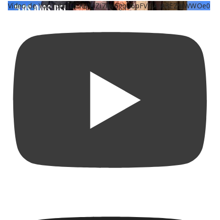
Vídeo de YouTube UCKqYjiZi7lzy6gqU6pFVFiA_A3EZ9JWWOe0