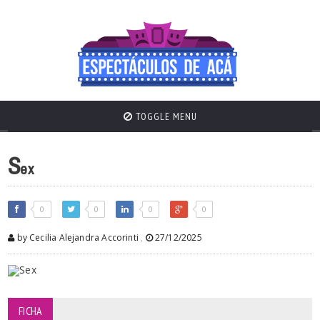
TOGGLE MENU
S
ex
0
0
0
0
by Cecilia Alejandra Accorinti
,
27/12/2025
FICHA