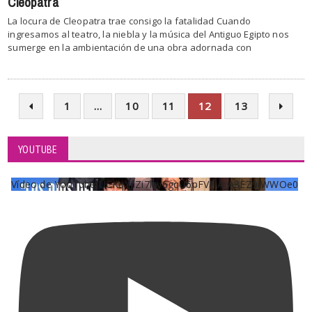
Cleopatra
La locura de Cleopatra trae consigo la fatalidad Cuando
ingresamos al teatro, la niebla y la música del Antiguo Egipto nos
sumerge en la ambientación de una obra adornada con
1
…
10
11
12
13
YOUTUBE
Vídeo de YouTube UCKqYjiZi7lzy6gqU6pFVFiA_A3EZ9JWWOe0