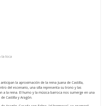
-la-loca
anticipan la aproximación de la reina Juana de Castilla,
ro del escenario, una silla representa su trono y las
an a la reina. El humo y la música barroca nos sumerge en una
de Castilla y Aragón.
ndo de Aragón. Casada con Felipe, “el hermoso”, se enamoró