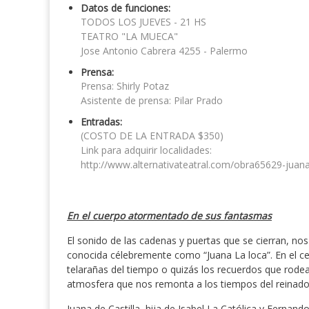
Datos de funciones:
TODOS LOS JUEVES - 21 HS
TEATRO "LA MUECA"
Jose Antonio Cabrera 4255 - Palermo
Prensa:
Prensa: Shirly Potaz
Asistente de prensa: Pilar Prado
Entradas:
(COSTO DE LA ENTRADA $350)
Link para adquirir localidades:
http://www.alternativateatral.com/obra65629-juana
En el cuerpo atormentado de sus fantasmas
El sonido de las cadenas y puertas que se cierran, nos 
conocida célebremente como “Juana La loca”. En el cent
telarañas del tiempo o quizás los recuerdos que rode
atmosfera que nos remonta a los tiempos del reinado 
Juana de Castilla, hija de Isabel La Católica y Ferna