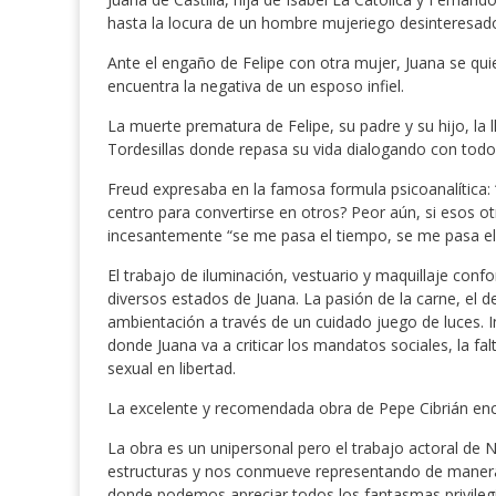
hasta la locura de un hombre mujeriego desinteresad
Ante el engaño de Felipe con otra mujer, Juana se qui
encuentra la negativa de un esposo infiel.
La muerte prematura de Felipe, su padre y su hijo, la l
Tordesillas donde repasa su vida dialogando con tod
Freud expresaba en la famosa formula psicoanalítica:
centro para convertirse en otros? Peor aún, si esos o
incesantemente “se me pasa el tiempo, se me pasa el
El trabajo de iluminación, vestuario y maquillaje conf
diversos estados de Juana. La pasión de la carne, el 
ambientación a través de un cuidado juego de luces. I
donde Juana va a criticar los mandatos sociales, la fa
sexual en libertad.
La excelente y recomendada obra de Pepe Cibrián encu
La obra es un unipersonal pero el trabajo actoral de
estructuras y nos conmueve representando de manera f
donde podemos apreciar todos los fantasmas privilegia