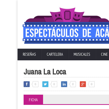
RESEÑAS
CARTELERA
MUSICALES
CINE
Juana La Loca
0
0
0
0
FICHA