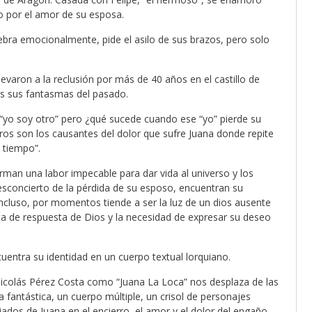
o por el amor de su esposa.
ebra emocionalmente, pide el asilo de sus brazos, pero solo
levaron a la reclusión por más de 40 años en el castillo de
os sus fantasmas del pasado.
 “yo soy otro” pero ¿qué sucede cuando ese “yo” pierde su
tros son los causantes del dolor que sufre Juana donde repite
 tiempo”.
orman una labor impecable para dar vida al universo y los
desconcierto de la pérdida de su esposo, encuentran su
ncluso, por momentos tiende a ser la luz de un dios ausente
lta de respuesta de Dios y la necesidad de expresar su deseo
entra su identidad en un cuerpo textual lorquiano.
 Nicolás Pérez Costa como “Juana La Loca” nos desplaza de las
antástica, un cuerpo múltiple, un crisol de personajes
dos de Juana en el encierro, el amor y el dolor del engaño.