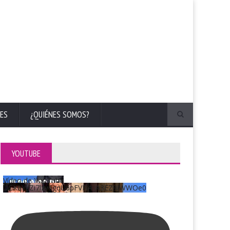
ES
¿QUIÉNES SOMOS?
YOUTUBE
Vídeo de YouTube
UCKqYjiZi7lzy6gqU6pFVFiA_A3EZ9JWWOe0