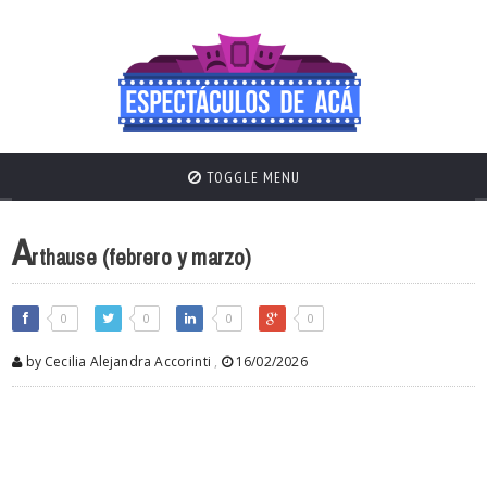
TOGGLE MENU
A
rthause (febrero y marzo)
0
0
0
0
by Cecilia Alejandra Accorinti
,
16/02/2026