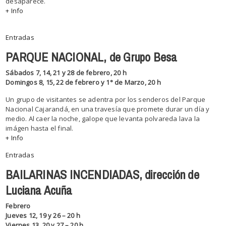
desaparece.
+ Info
⁠⁠⁠⁠⁠⁠⁠
Entradas
PARQUE NACIONAL, de Grupo Besa
Sábados 7, 14, 21 y 28 de febrero, 20 h
Domingos 8, 15, 22 de febrero y 1° de Marzo, 20 h
Un grupo de visitantes se adentra por los senderos del Parque
Nacional Cajarandá, en una travesía que promete durar un día y
medio. Al caer la noche, galope que levanta polvareda lava la
imágen hasta el final.
+ Info
Entradas
BAILARINAS INCENDIADAS, dirección de
Luciana Acuña
Febrero
Jueves 12, 19 y 26 – 20 h
Viernes 13, 20 y 27 – 20 h