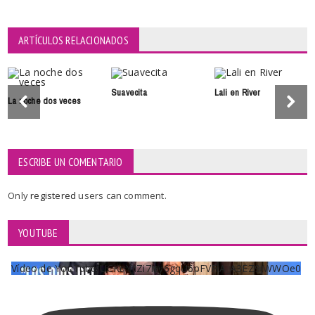
ARTÍCULOS RELACIONADOS
Suavecita
Lali en River
La noche dos veces
ESCRIBE UN COMENTARIO
Only
registered
users can comment.
YOUTUBE
Vídeo de YouTube UCKqYjiZi7lzy6gqU6pFVFiA_A3EZ9JWWOe0