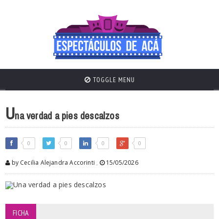
TOGGLE MENU
U
na verdad a pies descalzos
0
0
0
0
by Cecilia Alejandra Accorinti
,
15/05/2026
FICHA