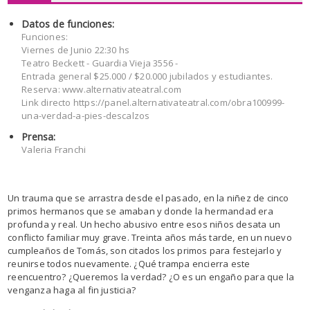
Datos de funciones:
Funciones:
Viernes de Junio 22:30 hs
Teatro Beckett - Guardia Vieja 3556 -
Entrada general $25.000 / $20.000 jubilados y estudiantes.
Reserva: www.alternativateatral.com
Link directo https://panel.alternativateatral.com/obra100999-
una-verdad-a-pies-descalzos
Prensa:
Valeria Franchi
Un trauma que se arrastra desde el pasado, en la niñez de cinco
primos hermanos que se amaban y donde la hermandad era
profunda y real. Un hecho abusivo entre esos niños desata un
conflicto familiar muy grave. Treinta años más tarde, en un nuevo
cumpleaños de Tomás, son citados los primos para festejarlo y
reunirse todos nuevamente. ¿Qué trampa encierra este
reencuentro? ¿Queremos la verdad? ¿O es un engaño para que la
venganza haga al fin justicia?