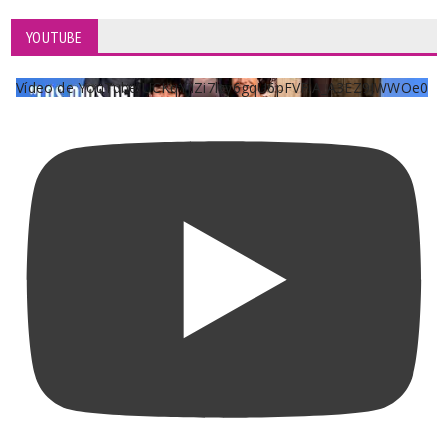
YOUTUBE
Vídeo de YouTube UCKqYjiZi7lzy6gqU6pFVFiA_A3EZ9JWWOe0