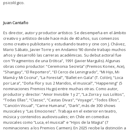
psicológico.
Juan Cantafio
Es director, autor y productor artístico. Se desempeña en el ámbito
creativo y artístico desde hace más de 40 años, sus comienzos
como creativo publicitario y estudiando teatro y cine con J. Chávez,
Mario Sábato, Javier Torre y en Andamio ’90 donde trabajo muchos
años y desarrolló las carreras académicas. Su debut actoral fue
con “Fragmentos de una Erótica”, 1991 (Javier Margulis). Algunas
obras como productor: “Ceremonia Secreta” (Premios Konex, Ace),
“Shangay”, “El Reportero”, “El Cerco de Leningrado”, “Mi Hijo, Mi
Mamá y Mi Cocina”, “La Forestal”, “Ballet en Gala” (T. Colón), “Loca
por Lara”, “Doña Flor y sus 2 Maridos, el musical”, “Happening” (5
nominaciones Premios Hugo) entre muchas otras. Como autor,
productor y director: “Amor Invisible 1 y 2”, “La Zorra y sus Lolitos”,
“Todas Ellas”, “Classic”, “Castas Divas”, “Voyage”, “Todos Ellos”,
“Canción Visual”, “Carne Humana”, “Dark”, más de 300 shows
musicales y “Las Emociones”. Trabaja en el exterior en teatro,
música y contenidos audiovisuales; en Chile en comedias
musicales como “Luca, el musical” e “Hijos de la Magia” (7
nominaciones a los Premios Carmen). En 2025 recibe la distinción a