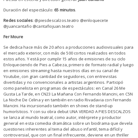
Duración del espectáculo:
65 minutos
.
Redes sociales
: @piesdescalzos.teatro @enloquecete
@juancantafio @cantafiojuan.teatro
Fer Moure
Se dedica hace más de 20 años a producciones audiovisuales para
el mercado exterior, con más de 500 cortos realizados en todos
estos años. Y está por cumplir 15 años de emisiones de su ciclo
Enloqueciendo de Pies a Cabeza, primero de formato radial y luego
en emisiones streaming hasta nuestros días en su canal de
Youtube, con gran cantidad de seguidores, con entrevistas
divertidas y no convencionales a artistas argentinos. Participó
como panelista en programas de espectáculos: en Canal 26 Me
Gusta La Tarde, en CN23 La Mañana Con Fernando Mancini, en C5N
La Noche De Celina y en también en radio Rivadavia con Fernando
Mancini. Ha incursionado también en shows de stand-up
humorísticos. Y con su obra debut UNA VERDAD A PIES DESCALZOS
se lanza al mundo teatral, como autor, intérprete y productor
general en esta comedia dramática sobre un biodrama que devela
cuestiones inherentes al tema del abuso infantil, tema difícil y
controversial, que con un final infrecuente, deviene en un thriller