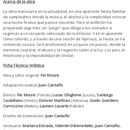
Acerca de la obra
La obra transcurre en la actualidad, en una aparente fiesta familiar
de cumpleaños donde la música, el alcohol y la complicidad recrean
una noche festiva que parece inocente. Pero el anfitrión ha
preparado algo más: un “juego” que obliga a los invitados a
regresar a un recuerdo silenciado de la infancia. Y en el aparente
clima colorido, y a través de una sesión de hipnosis, la fiesta se irá
volviendo oscura. Se transformará en un juicio sin jueces, donde la
memoria corporal, el abuso y la negación salen a la luz. Los pies, el
fetichismo y la imposibilidad de olvidar.
Ficha Técnico/ Artística
Idea y Libro original:
Fer Moure
Adaptación teatral:
Juan Cantafio
Elenco:
Fer Moure
(Tomás),
Lucas Ghiglione
(Lucas),
Santiago
Castellano
(Simón),
Dolores Martínez
(Adriana),
Guido Quintiero
Carrozzino
(Mateo),
Lautaro Lazarte
(Fabián)
Diseño de iluminación:
Juan Cantafio
Vestuario:
Mariana Estrada, Valentin Dibenedetto, Juan Cantafio,