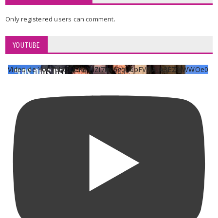
Only
registered
users can comment.
YOUTUBE
Vídeo de YouTube UCKqYjiZi7lzy6gqU6pFVFiA_A3EZ9JWWOe0