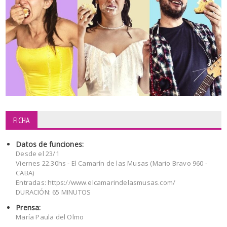
FICHA
Datos de funciones:
Desde el 23/1
Viernes 22.30hs - El Camarín de las Musas (Mario Bravo 960 -
CABA)
Entradas: https://www.elcamarindelasmusas.com/
DURACIÓN: 65 MINUTOS
Prensa:
María Paula del Olmo