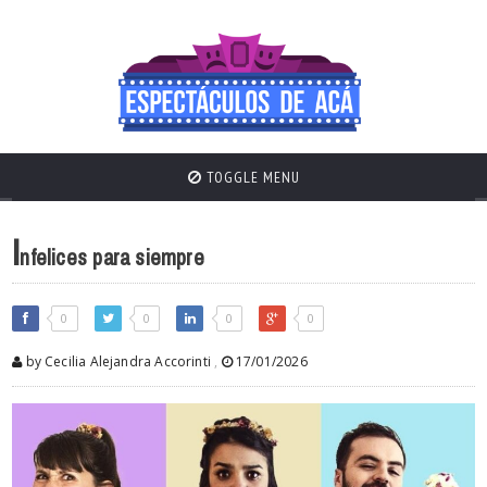
TOGGLE MENU
I
nfelices para siempre
0
0
0
0
by Cecilia Alejandra Accorinti
,
17/01/2026