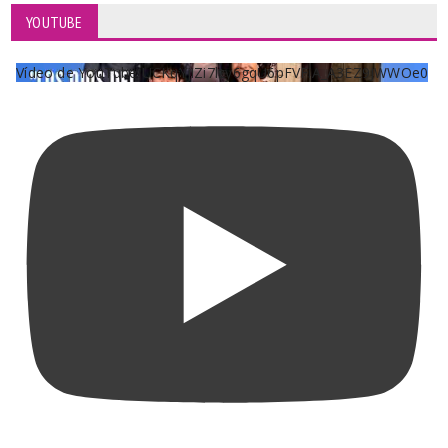
YOUTUBE
Vídeo de YouTube UCKqYjiZi7lzy6gqU6pFVFiA_A3EZ9JWWOe0