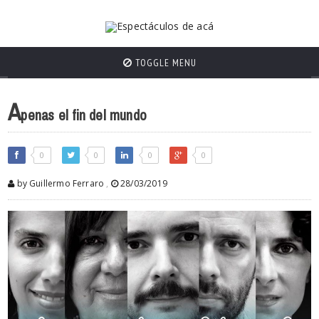
TOGGLE MENU
A
penas el fin del mundo
0
0
0
0
by Guillermo Ferraro
,
28/03/2019