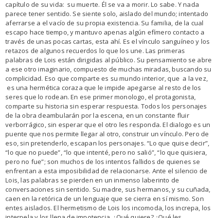
capítulo de su vida: su muerte. Él se va a morir. Lo sabe. Y nada
parece tener sentido. Se siente solo, aislado del mundo; intentado
aferrarse a el vacío de su propia existencia. Su familia, de la cual
escapo hace tiempo, y mantuvo apenas algún efímero contacto a
través de unas pocas cartas, esta ahí. Es el vínculo sanguíneo y los
retazos de algunos recuerdos lo que los une. Las primeras
palabras de Lois están dirigidas al público. Su pensamiento se abre
a ese otro imaginario, compuesto de muchas miradas, buscando su
complicidad. Eso que comparte es su mundo interior, que a la vez,
es una hermética coraza que le impide apegarse al resto de los
seres que lo rodean. En ese primer monologo, el protagonista,
comparte su historia sin esperar respuesta. Todos los personajes
de la obra deambularán por la escena, en un constante fluir
verborrágico, sin esperar que el otro les responda. El dialogo es un
puente que nos permite llegar al otro, construir un vínculo. Pero de
eso, sin pretenderlo, escapan los personajes. “Lo que quise decir”,
“lo que no puede”, “lo que intenté, pero no salió”, “lo que quisiera,
pero no fue”; son muchos de los intentos fallidos de quienes se
enfrentan a esta imposibilidad de relacionarse. Ante el silencio de
Lois, las palabras se pierden en un inmenso laberinto de
conversaciones sin sentido. Su madre, sus hermanos, y su cuñada,
caen en la retórica de un lenguaje que se cierra en sí mismo. Son
entes aislados. El hermetismo de Lois los incomoda, los increpa, los
interpela y los llena de impotencia. ¿Qué quiere? ¿Qué les