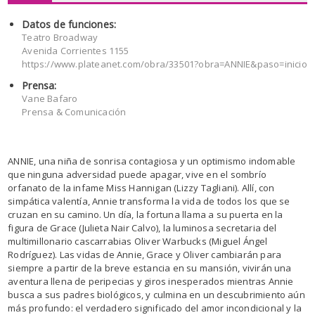
Datos de funciones:
Teatro Broadway
Avenida Corrientes 1155
https://www.plateanet.com/obra/33501?obra=ANNIE&paso=inicio
Prensa:
Vane Bafaro
Prensa & Comunicación
ANNIE, una niña de sonrisa contagiosa y un optimismo indomable
que ninguna adversidad puede apagar, vive en el sombrío
orfanato de la infame Miss Hannigan (Lizzy Tagliani). Allí, con
simpática valentía, Annie transforma la vida de todos los que se
cruzan en su camino. Un día, la fortuna llama a su puerta en la
figura de Grace (Julieta Nair Calvo), la luminosa secretaria del
multimillonario cascarrabias Oliver Warbucks (Miguel Ángel
Rodríguez). Las vidas de Annie, Grace y Oliver cambiarán para
siempre a partir de la breve estancia en su mansión, vivirán una
aventura llena de peripecias y giros inesperados mientras Annie
busca a sus padres biológicos, y culmina en un descubrimiento aún
más profundo: el verdadero significado del amor incondicional y la