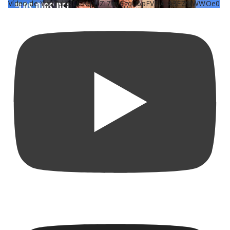
Vídeo de YouTube UCKqYjiZi7lzy6gqU6pFVFiA_A3EZ9JWWOe0