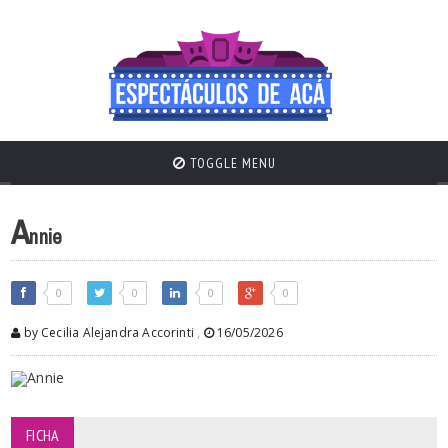
TOGGLE MENU
A
nnie
0
0
0
0
by Cecilia Alejandra Accorinti
,
16/05/2026
FICHA