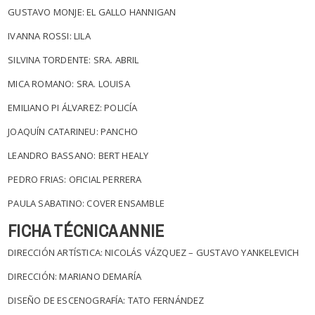
GUSTAVO MONJE: EL GALLO HANNIGAN
IVANNA ROSSI: LILA
SILVINA TORDENTE: SRA. ABRIL
MICA ROMANO: SRA. LOUISA
EMILIANO PI ÁLVAREZ: POLICÍA
JOAQUÍN CATARINEU: PANCHO
LEANDRO BASSANO: BERT HEALY
PEDRO FRIAS: OFICIAL PERRERA
PAULA SABATINO: COVER ENSAMBLE
FICHA TÉCNICA ANNIE
DIRECCIÓN ARTÍSTICA: NICOLÁS VÁZQUEZ – GUSTAVO YANKELEVICH
DIRECCIÓN: MARIANO DEMARÍA
DISEÑO DE ESCENOGRAFÍA: TATO FERNÁNDEZ