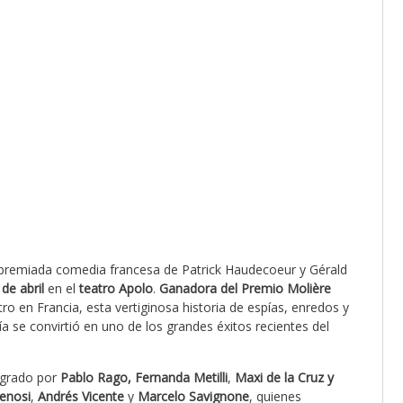
a premiada comedia francesa de Patrick Haudecoeur y Gérald
 de abril
en el
teatro Apolo
.
Ganadora del Premio Molière
ro en Francia, esta vertiginosa historia de espías, enredos y
a se convirtió en uno de los grandes éxitos recientes del
egrado por
Pablo Rago, Fernanda
Metilli
,
Maxi de la Cruz y
enosi
,
Andrés Vicente
y
Marcelo Savignone
, quienes