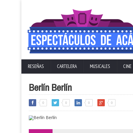
RESEÑAS
CARTELERA
MUSICALES
CINE
Berlín Berlín
0
0
0
0