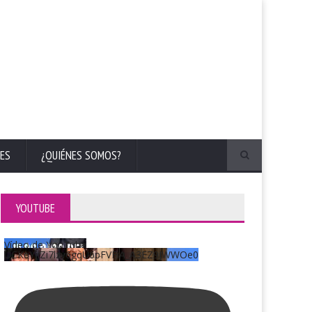
ES
¿QUIÉNES SOMOS?
YOUTUBE
Vídeo de YouTube
UCKqYjiZi7lzy6gqU6pFVFiA_A3EZ9JWWOe0