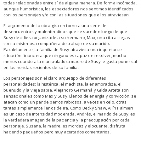
todas relacionadas entre sí de alguna manera. De forma incómoda,
aunque humorística, los espectadores nos sentimos identificados
con los personajes y/o con las situaciones que ellos atraviesan.
El argumento de la obra gira en torno a una serie de
desencuentros y malentendidos que se suceden luego de que
Susy decidiera organizarle a su hermano, Max, una cita a ciegas
con la misteriosa compañera de trabajo de su marido.
Paralelamente, la familia de Susy atraviesa una inquietante
situación financiera que ninguno es capaz de resolver, mucho
menos cuando a la manipuladora madre de Susy le gusta poner sal
en las heridas recientes de su familia.
Los personajes son el claro arquetipo de diferentes
personalidades: la histérica, el machista, la enamoradiza, el
buenudo y la vieja sabia. Alejandro Germaná y Gilda Arteta son
sensacionales como Max y Susy. Llenos de energía y convicción, se
atacan como un par de perros rabiosos, a veces en celo, otras
tantas simplemente llenos de ira. Como Becky Shaw, Ailín Palmieri
es un caso de intensidad moderada. Andrés, el marido de Susy, es
la verdadera imagen de la paciencia y la preocupación por cada
personaje. Susana, la madre, es mordaz y elocuente, disfruta
haciendo pequeños pero muy acertados comentarios.