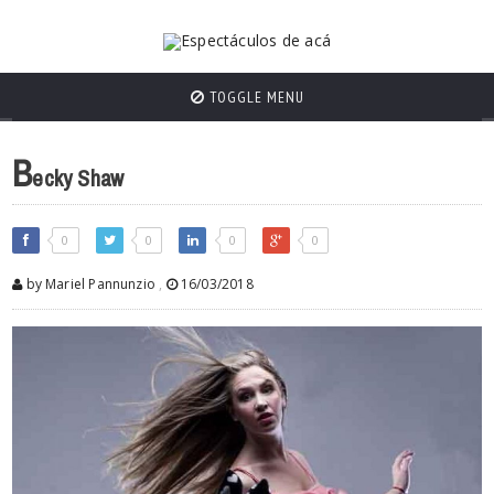
TOGGLE MENU
B
ecky Shaw
0
0
0
0
by Mariel Pannunzio
,
16/03/2018