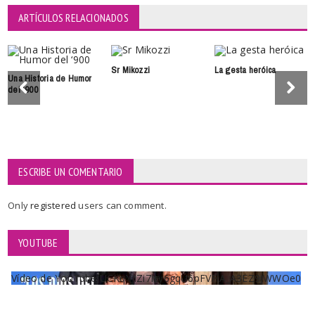
ARTÍCULOS RELACIONADOS
Sr Mikozzi
La gesta heróica
Una Historia de Humor
del ‘900
ESCRIBE UN COMENTARIO
Only
registered
users can comment.
YOUTUBE
Vídeo de YouTube UCKqYjiZi7lzy6gqU6pFVFiA_A3EZ9JWWOe0