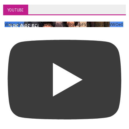
YOUTUBE
Vídeo de YouTube UCKqYjiZi7lzy6gqU6pFVFiA_A3EZ9JWWOe0