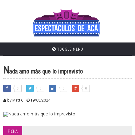
TOGGLE MENU
N
ada amo más que lo imprevisto
0
0
0
0
by Matt C
,
19/08/2024
FICHA