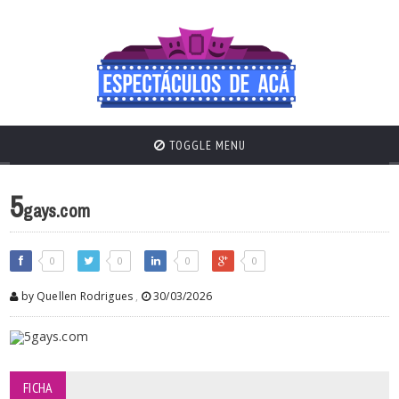
TOGGLE MENU
5
gays.com
0
0
0
0
by Quellen Rodrigues
,
30/03/2026
FICHA