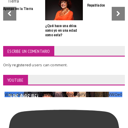
Repatriados
Apenas en la Tierra
¿Qué hace una chica
como yo en una edad
como esta?
ESCRIBE UN COMENTARIO
Only
registered
users can comment.
YOUTUBE
Vídeo de YouTube UCKqYjiZi7lzy6gqU6pFVFiA_A3EZ9JWWOe0