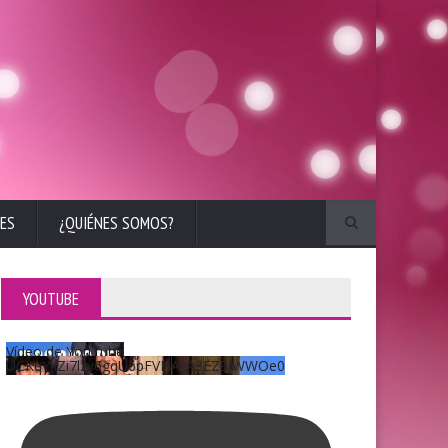
ES
¿QUIÉNES SOMOS?
YOUTUBE
Vídeo de YouTube
UCKqYjiZi7lzy6gqU6pFVFiA_A3EZ9JWWOe0