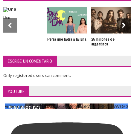
Una
Perra que ladra a la luna
25 millones de
argentinos
ESCRIBE UN COMENTARIO
Only
registered
users can comment.
YOUTUBE
Vídeo de YouTube UCKqYjiZi7lzy6gqU6pFVFiA_A3EZ9JWWOe0