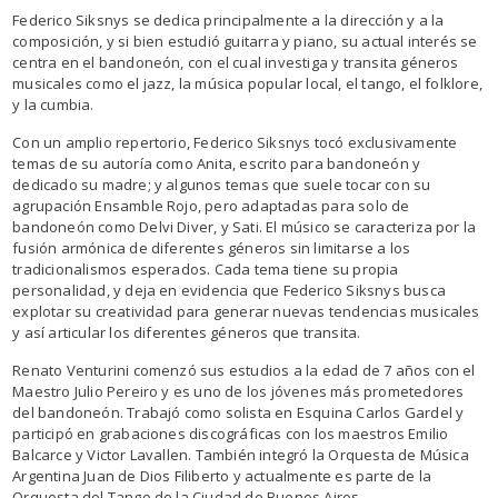
Federico Siksnys se dedica principalmente a la dirección y a la
composición, y si bien estudió guitarra y piano, su actual interés se
centra en el bandoneón, con el cual investiga y transita géneros
musicales como el jazz, la música popular local, el tango, el folklore,
y la cumbia.
Con un amplio repertorio, Federico Siksnys tocó exclusivamente
temas de su autoría como Anita, escrito para bandoneón y
dedicado su madre; y algunos temas que suele tocar con su
agrupación Ensamble Rojo, pero adaptadas para solo de
bandoneón como Delvi Diver, y Sati. El músico se caracteriza por la
fusión armónica de diferentes géneros sin limitarse a los
tradicionalismos esperados. Cada tema tiene su propia
personalidad, y deja en evidencia que Federico Siksnys busca
explotar su creatividad para generar nuevas tendencias musicales
y así articular los diferentes géneros que transita.
Renato Venturini comenzó sus estudios a la edad de 7 años con el
Maestro Julio Pereiro y es uno de los jóvenes más prometedores
del bandoneón. Trabajó como solista en Esquina Carlos Gardel y
participó en grabaciones discográficas con los maestros Emilio
Balcarce y Victor Lavallen. También integró la Orquesta de Música
Argentina Juan de Dios Filiberto y actualmente es parte de la
Orquesta del Tango de la Ciudad de Buenos Aires.