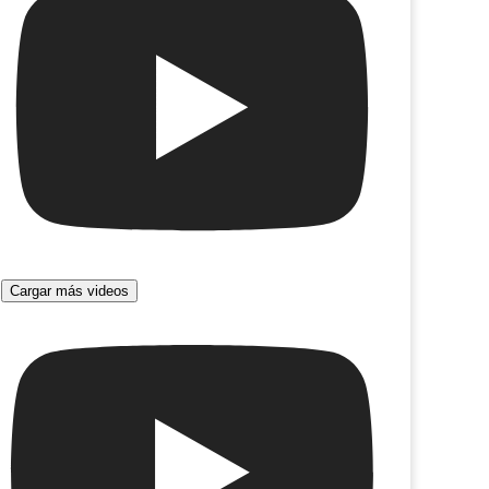
Cargar más videos
Miedo
 se iba a llamar Proyecto Chejov ( Work
Progress)