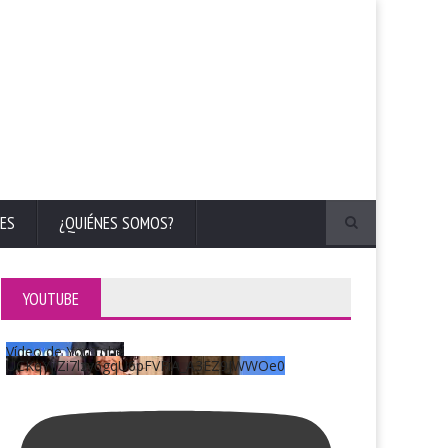
ES
¿QUIÉNES SOMOS?
YOUTUBE
Vídeo de YouTube
UCKqYjiZi7lzy6gqU6pFVFiA_A3EZ9JWWOe0