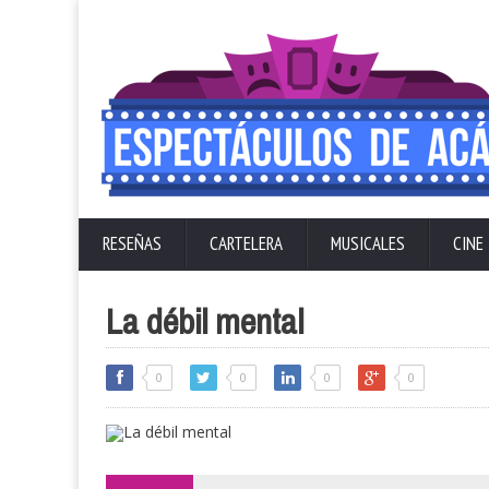
RESEÑAS
CARTELERA
MUSICALES
CINE
La débil mental
0
0
0
0