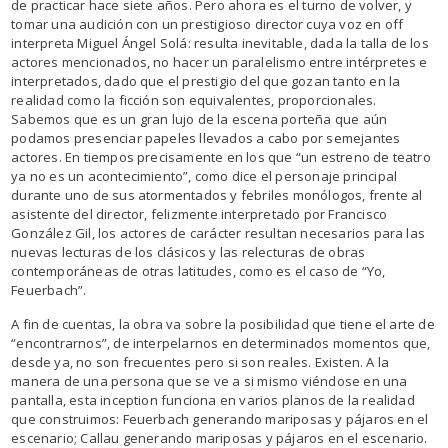
de practicar hace siete años. Pero ahora es el turno de volver, y
tomar una audición con un prestigioso director cuya voz en off
interpreta Miguel Ángel Solá: resulta inevitable, dada la talla de los
actores mencionados, no hacer un paralelismo entre intérpretes e
interpretados, dado que el prestigio del que gozan tanto en la
realidad como la ficción son equivalentes, proporcionales.
Sabemos que es un gran lujo de la escena porteña que aún
podamos presenciar papeles llevados a cabo por semejantes
actores. En tiempos precisamente en los que “un estreno de teatro
ya no es un acontecimiento”, como dice el personaje principal
durante uno de sus atormentados y febriles monólogos, frente al
asistente del director, felizmente interpretado por Francisco
González Gil, los actores de carácter resultan necesarios para las
nuevas lecturas de los clásicos y las relecturas de obras
contemporáneas de otras latitudes, como es el caso de “Yo,
Feuerbach”.
A fin de cuentas, la obra va sobre la posibilidad que tiene el arte de
“encontrarnos”, de interpelarnos en determinados momentos que,
desde ya, no son frecuentes pero si son reales. Existen. A la
manera de una persona que se ve a si mismo viéndose en una
pantalla, esta inception funciona en varios planos de la realidad
que construimos: Feuerbach generando mariposas y pájaros en el
escenario; Callau generando mariposas y pájaros en el escenario.