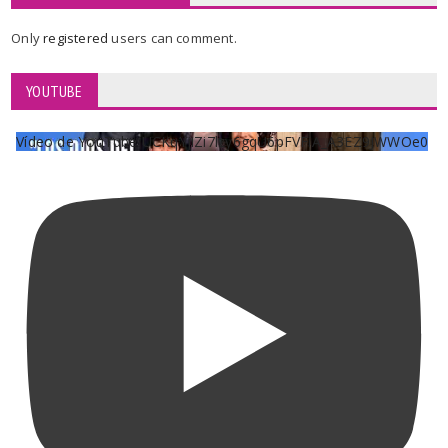
Only
registered
users can comment.
YOUTUBE
Vídeo de YouTube UCKqYjiZi7lzy6gqU6pFVFiA_A3EZ9JWWOe0