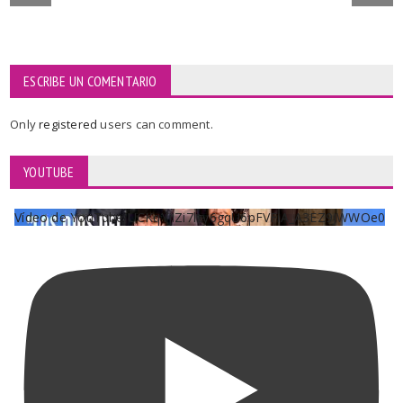
ESCRIBE UN COMENTARIO
Only
registered
users can comment.
YOUTUBE
Vídeo de YouTube UCKqYjiZi7lzy6gqU6pFVFiA_A3EZ9JWWOe0