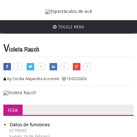
TOGGLE MENU
V
ioleta Rauch
0
0
0
0
by Cecilia Alejandra Accorinti
,
15/02/2026
FICHA
Datos de funciones:
ESTRENO
Jueves 26 de Febrero