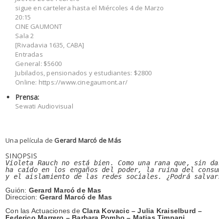
sigue en cartelera hasta el Miércoles 4 de Marzo
20:15
CINE GAUMONT
Sala 2
[Rivadavia 1635, CABA]
Entradas
General: $5600
Jubilados, pensionados y estudiantes: $2800
Online: https://www.cinegaumont.ar/
Prensa:
Sewati Audiovisual
Una película de
Ger
ard Marcó de Más
SINOPSIS
Violeta Rauch no está bien. Como una rana que, sin da
ha caído en los engaños del poder, la ruina del consu
y el aislamiento de las redes sociales. ¿Podrá salvar
Guión:
Gerard Marcó de Mas
Direccion:
Gerard Marcó de Mas
Con las Actuaciones de
Clara Kovacic – Julia Kraiselburd –
Federico Marrero – Barbara Pombo – Matias Timpani