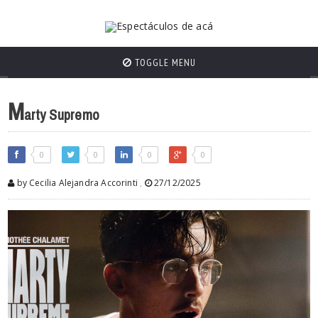
TOGGLE MENU
M
arty Supremo
0
0
0
0
by Cecilia Alejandra Accorinti
,
27/12/2025