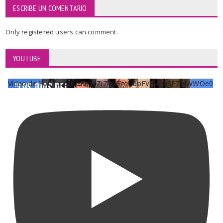
ESCRIBE UN COMENTARIO
Only
registered
users can comment.
YOUTUBE
Vídeo de YouTube UCKqYjiZi7lzy6gqU6pFVFiA_A3EZ9JWWOe0