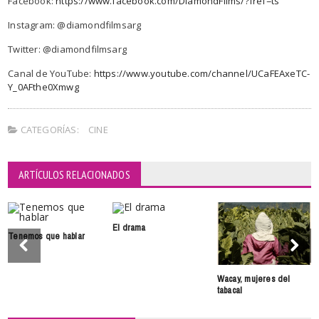
Facebook:
https://www.facebook.com/DiamondFilms/?fref=ts
Instagram: @diamondfilmsarg
Twitter: @diamondfilmsarg
Canal de YouTube:
https://www.youtube.com/channel/UCaFEAxeTC-
Y_0AFthe0Xmwg
CATEGORÍAS:
CINE
ARTÍCULOS RELACIONADOS
El drama
Tenemos que hablar
Wacay, mujeres del
tabacal