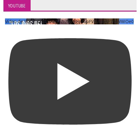
YOUTUBE
Vídeo de YouTube UCKqYjiZi7lzy6gqU6pFVFiA_A3EZ9JWWOe0