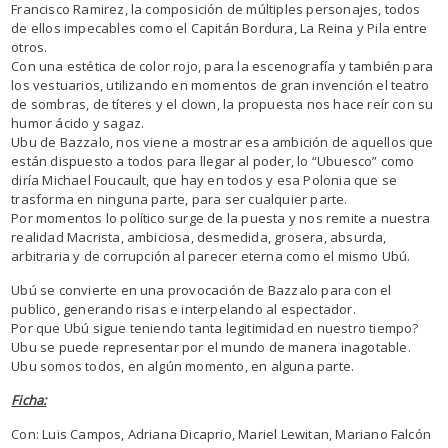
Francisco Ramirez, la composición de múltiples personajes, todos
de ellos impecables como el Capitán Bordura, La Reina y Pila entre
otros.
Con una estética de color rojo, para la escenografía y también para
los vestuarios, utilizando en momentos de gran invención el teatro
de sombras, de títeres y el clown, la propuesta nos hace reír con su
humor ácido y sagaz.
Ubu de Bazzalo, nos viene a mostrar esa ambición de aquellos que
están dispuesto a todos para llegar al poder, lo “Ubuesco” como
diría Michael Foucault, que hay en todos y esa Polonia que se
trasforma en ninguna parte, para ser cualquier parte.
Por momentos lo político surge de la puesta y nos remite a nuestra
realidad Macrista, ambiciosa, desmedida, grosera, absurda,
arbitraria y de corrupción al parecer eterna como el mismo Ubú.
Ubú se convierte en una provocación de Bazzalo para con el
publico, generando risas e interpelando al espectador.
Por que Ubú sigue teniendo tanta legitimidad en nuestro tiempo?
Ubu se puede representar por el mundo de manera inagotable.
Ubu somos todos, en algún momento, en alguna parte.
Ficha:
Con: Luis Campos, Adriana Dicaprio, Mariel Lewitan, Mariano Falcón