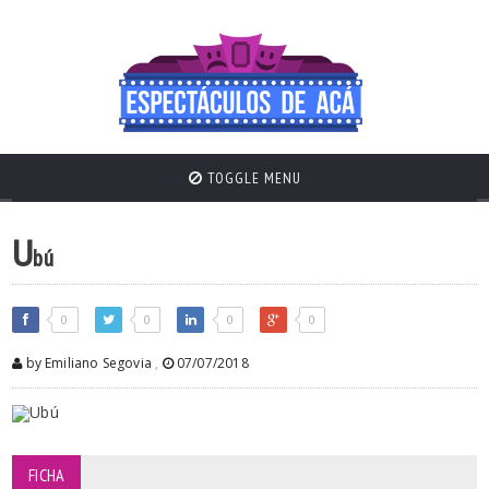
TOGGLE MENU
U
bú
0
0
0
0
by Emiliano Segovia
,
07/07/2018
FICHA