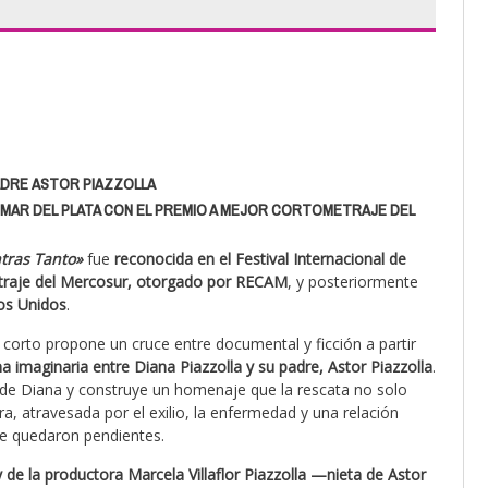
PADRE ASTOR PIAZZOLLA
E MAR DEL PLATA CON EL PREMIO A MEJOR CORTOMETRAJE DEL
tras Tanto»
fue
reconocida en el Festival Internacional de
etraje del Mercosur, otorgado por RECAM
, y posteriormente
dos Unidos
.
l corto propone un cruce entre documental y ficción a partir
 imaginaria entre Diana Piazzolla y su padre, Astor Piazzolla
.
s de Diana y construye un homenaje que la rescata no solo
a, atravesada por el exilio, la enfermedad y una relación
ue quedaron pendientes.
y de la productora Marcela Villaflor Piazzolla —nieta de Astor