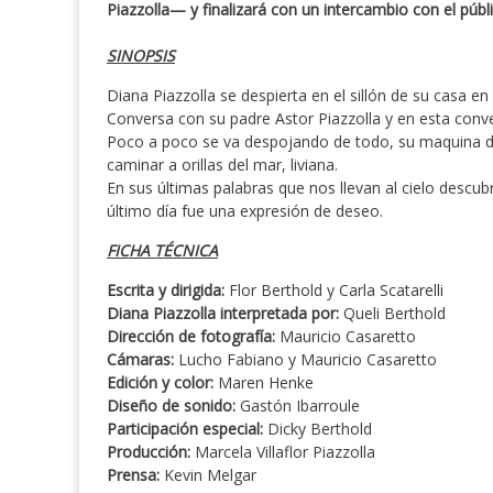
Piazzolla— y finalizará con un intercambio con el públi
SINOPSIS
Diana Piazzolla se despierta en el sillón de su casa en
Conversa con su padre Astor Piazzolla y en esta conver
Poco a poco se va despojando de todo, su maquina de e
caminar a orillas del mar, liviana.
En sus últimas palabras que nos llevan al cielo descu
último día fue una expresión de deseo.
FICHA TÉCNICA
Escrita y dirigida:
Flor Berthold y Carla Scatarelli
Diana Piazzolla interpretada por:
Queli Berthold
Dirección de fotografía:
Mauricio Casaretto
Cámaras:
Lucho Fabiano y Mauricio Casaretto
Edición y color:
Maren Henke
Diseño de sonido:
Gastón Ibarroule
Participación especial:
Dicky Berthold
Producción:
Marcela Villaflor Piazzolla
Prensa:
Kevin Melgar