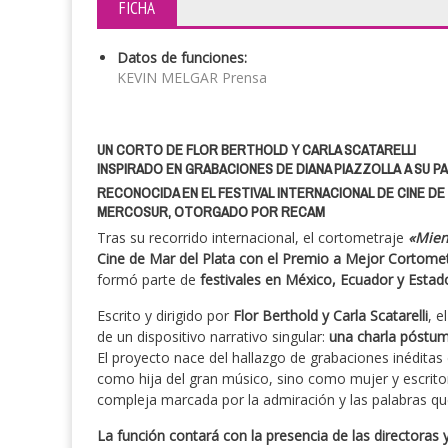
FICHA
Datos de funciones:
KEVIN MELGAR Prensa
UN CORTO DE FLOR BERTHOLD Y CARLA SCATARELLI
INSPIRADO EN GRABACIONES DE DIANA PIAZZOLLA A SU 
RECONOCIDA EN EL FESTIVAL INTERNACIONAL DE CINE D
MERCOSUR, OTORGADO POR RECAM
Tras su recorrido internacional, el cortometraje
«Mien
Cine de Mar del Plata con el Premio a Mejor Cortom
formó parte de
festivales en México, Ecuador y Esta
Escrito y dirigido por
Flor Berthold y Carla Scatarelli
, e
de un dispositivo narrativo singular:
una charla póstuma
El proyecto nace del hallazgo de grabaciones inédita
como hija del gran músico, sino como mujer y escritor
compleja marcada por la admiración y las palabras q
La función contará con la presencia de las directoras 