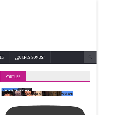
ES
¿QUIÉNES SOMOS?
YOUTUBE
Vídeo de YouTube
UCKqYjiZi7lzy6gqU6pFVFiA_A3EZ9JWWOe0