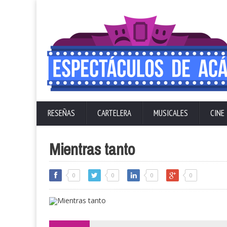
RESEÑAS
CARTELERA
MUSICALES
CINE
Mientras tanto
0
0
0
0