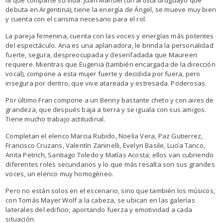
debuta en Argentina), tiene la energía de Ángel, se mueve muy bien
y cuenta con el carisma necesario para el rol.
La pareja femenina, cuenta con las voces y energías más potentes
del espectáculo. Ana es una aplanadora, le brinda la personalidad
fuerte, segura, despreocupada y desenfadada que Maureen
requiere. Mientras que Eugenia (también encargada de la dirección
vocal), compone a esta mujer fuerte y decidida por fuera, pero
insegura por dentro, que vive atareada y estresada. Poderosas.
Por último Fran compone a un Benny bastante cheto y con aires de
grandeza, que después baja a tierra y se iguala con sus amigos.
Tiene mucho trabajo actitudinal.
Completan el elenco Marcia Rubido, Noelia Vera, Paz Gutierrez,
Francisco Cruzans, Valentín Zaninelli, Evelyn Basile, Lucía Tanco,
Anita Petrich, Santiago Toledo y Matías Acosta; ellos van cubriendo
diferentes roles secundarios y lo que más resalta son sus grandes
voces, un elenco muy homogéneo.
Pero no están solos en el escenario, sino que también los músicos,
con Tomás Mayer Wolf a la cabeza, se ubican en las galerías
laterales del edificio, aportando fuerza y emotividad a cada
situación.