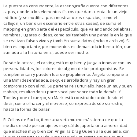
La puesta es contundente, la escenografía cuenta con diferentes
capas, donde a los elementos físicos que dan cuenta de un viejo
edificio (y se modifica para mostrar otros espacios, como el
callejón, un bar o un escenario entre otras cosas), se suma el
mapping en gran parte del espectáculo, que va anclando palabras,
nombres, lugares o ideas, como así también una pantalla en la que
se realizan falsos vivos y también suma datos (incluso archivo). Si
bien es impactante, por momentos es demasiada información, que
sumada a la historia en sí, puede ser mucho.
Desde lo actoral, el casting está muy bien y juega a innovar con las
personalidades, los colores de alguno de los protagonistas. Se
complementan y pueden lucirse grupalmente. Ángela compone a
una Mimi desenfadada, sexy, es arrolladora y hay un gran
compromiso con el rol. Su partenaire Turturiello, hace un muy buen
trabajo, resaltando su parte vocal por sobre todo lo demás. Y
Tomás pone el cuerpo, su Mark está construido tanto desde el
decir, como el hacer y el moverse, se expresa desde su rostro,
hasta la forma de bailar.
El Collins de Sacha, tiene una veta mucho más tierna de que la
media de este personaje, es muy cálido, aporta una amorosidad
que machea muy bien con Ángel, la Drag Queen a la que ama, con
la que comparte su vida. Juan Manuel (un artista uruguayo que