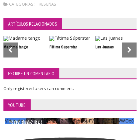
CATEGORÍAS:
RESEÑAS
ARTÍCULOS RELACIONADOS
Madame tango
Fátima Súperstar
Las Juanas
ESCRIBE UN COMENTARIO
Only
registered
users can comment.
YOUTUBE
Vídeo de YouTube UCKqYjiZi7lzy6gqU6pFVFiA_A3EZ9JWWOe0