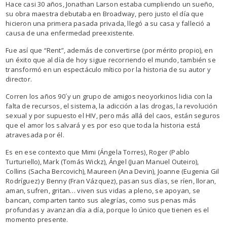
Hace casi 30 años, Jonathan Larson estaba cumpliendo un sueño,
su obra maestra debutaba en Broadway, pero justo el día que
hicieron una primera pasada privada, llegó a su casa y falleció a
causa de una enfermedad preexistente.
Fue así que “Rent”, además de convertirse (por mérito propio), en
un éxito que al día de hoy sigue recorriendo el mundo, también se
transformó en un espectáculo mítico por la historia de su autor y
director.
Corren los años 90´y un grupo de amigos neoyorkinos lidia con la
falta de recursos, el sistema, la adicción a las drogas, la revolución
sexual y por supuesto el HIV, pero más allá del caos, están seguros
que el amor los salvará y es por eso que toda la historia está
atravesada por él.
Es en ese contexto que Mimi (Ángela Torres), Roger (Pablo
Turturiello), Mark (Tomás Wickz), Ángel (Juan Manuel Outeiro),
Collins (Sacha Bercovich), Maureen (Ana Devin), Joanne (Eugenia Gil
Rodríguez) y Benny (Fran Vázquez), pasan sus días, se ríen, lloran,
aman, sufren, gritan… viven sus vidas a pleno, se apoyan, se
bancan, comparten tanto sus alegrías, como sus penas más
profundas y avanzan día a día, porque lo único que tienen es el
momento presente.