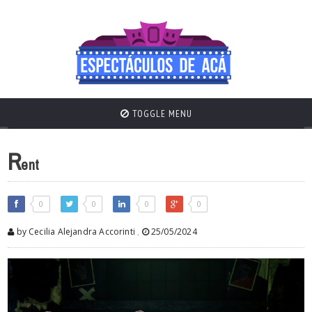
TOGGLE MENU
R
ent
0
0
0
0
by Cecilia Alejandra Accorinti
,
25/05/2024