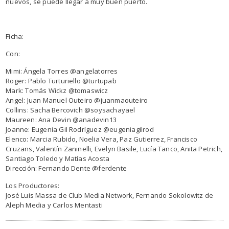
nuevos, se puede llegar a muy buen puerto.
Ficha:
Con:
Mimi: Ángela Torres @angelatorres
Roger: Pablo Turturiello @turtupab
Mark: Tomás Wickz @tomaswicz
Angel: Juan Manuel Outeiro @juanmaouteiro
Collins: Sacha Bercovich @soysachayael
Maureen: Ana Devin @anadevin13
Joanne: Eugenia Gil Rodríguez @eugeniagilrod
Elenco: Marcia Rubido, Noelia Vera, Paz Gutierrez, Francisco
Cruzans, Valentín Zaninelli, Evelyn Basile, Lucía Tanco, Anita Petrich,
Santiago Toledo y Matías Acosta
Dirección: Fernando Dente @ferdente
Los Productores:
José Luis Massa de Club Media Network, Fernando Sokolowitz de
Aleph Media y Carlos Mentasti