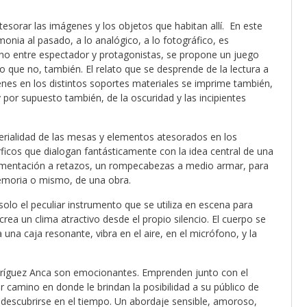
atesorar las imágenes y los objetos que habitan allí. En este
onia al pasado, a lo analógico, a lo fotográfico, es
cano entre espectador y protagonistas, se propone un juego
o que no, también. El relato que se desprende de la lectura a
enes en los distintos soportes materiales se imprime también,
y por supuesto también, de la oscuridad y las incipientes
aterialidad de las mesas y elementos atesorados en los
ficos que dialogan fantásticamente con la idea central de una
ragmentación a retazos, un rompecabezas a medio armar, para
memoria o mismo, de una obra.
solo el peculiar instrumento que se utiliza en escena para
rea un clima atractivo desde el propio silencio. El cuerpo se
una caja resonante, vibra en el aire, en el micrófono, y la
odríguez Anca son emocionantes. Emprenden junto con el
ar camino en donde le brindan la posibilidad a su público de
y descubrirse en el tiempo. Un abordaje sensible, amoroso,