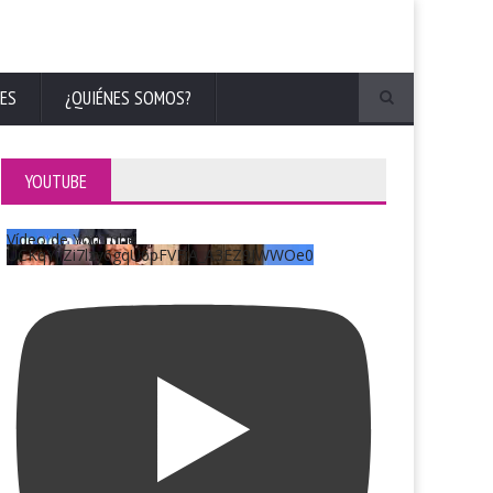
ES
¿QUIÉNES SOMOS?
YOUTUBE
Vídeo de YouTube
UCKqYjiZi7lzy6gqU6pFVFiA_A3EZ9JWWOe0