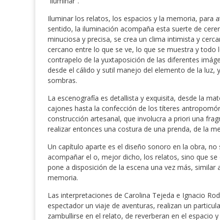
“iluminar”.
Iluminar los relatos, los espacios y la memoria, para 
sentido, la iluminación acompaña esta suerte de cerem
minuciosa y precisa, se crea un clima intimista y cer
cercano entre lo que se ve, lo que se muestra y todo l
contrapelo de la yuxtaposición de las diferentes imág
desde el cálido y sutil manejo del elemento de la luz, 
sombras.
La escenografía es detallista y exquisita, desde la m
cajones hasta la confección de los títeres antropomór
construcción artesanal, que involucra a priori una f
realizar entonces una costura de una prenda, de la 
Un capítulo aparte es el diseño sonoro en la obra, no 
acompañar el o, mejor dicho, los relatos, sino que se c
pone a disposición de la escena una vez más, similar a 
memoria.
Las interpretaciones de Carolina Tejeda e Ignacio R
espectador un viaje de aventuras, realizan un particul
zambullirse en el relato, de reverberan en el espacio 