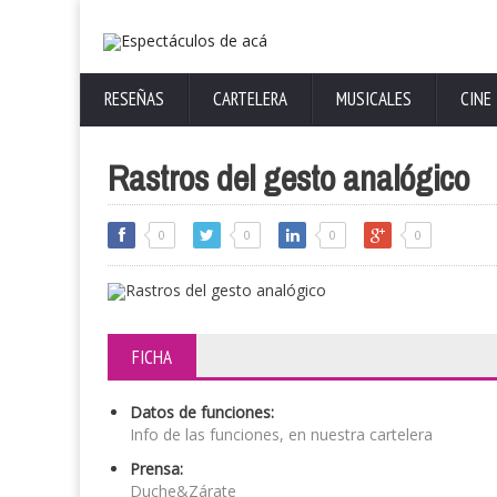
RESEÑAS
CARTELERA
MUSICALES
CINE
Rastros del gesto analógico
0
0
0
0
FICHA
Datos de funciones:
Info de las funciones, en nuestra cartelera
Prensa:
Duche&Zárate