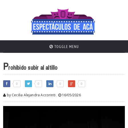
TOGGLE MENU
P
rohibido subir al altillo
0
0
0
0
by Cecilia Alejandra Accorinti
,
16/05/2026