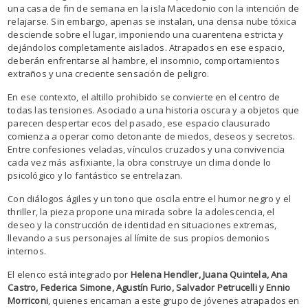
una casa de fin de semana en la isla Macedonio con la intención de
relajarse. Sin embargo, apenas se instalan, una densa nube tóxica
desciende sobre el lugar, imponiendo una cuarentena estricta y
dejándolos completamente aislados. Atrapados en ese espacio,
deberán enfrentarse al hambre, el insomnio, comportamientos
extraños y una creciente sensación de peligro.
En ese contexto, el altillo prohibido se convierte en el centro de
todas las tensiones. Asociado a una historia oscura y a objetos que
parecen despertar ecos del pasado, ese espacio clausurado
comienza a operar como detonante de miedos, deseos y secretos.
Entre confesiones veladas, vínculos cruzados y una convivencia
cada vez más asfixiante, la obra construye un clima donde lo
psicológico y lo fantástico se entrelazan.
Con diálogos ágiles y un tono que oscila entre el humor negro y el
thriller, la pieza propone una mirada sobre la adolescencia, el
deseo y la construcción de identidad en situaciones extremas,
llevando a sus personajes al límite de sus propios demonios
internos.
El elenco está integrado por
Helena Hendler, Juana Quintela, Ana
Castro, Federica Simone, Agustín Furio, Salvador Petrucelli y Ennio
Morriconi
, quienes encarnan a este grupo de jóvenes atrapados en