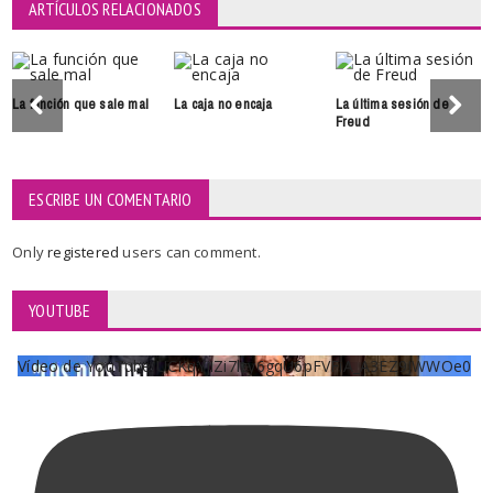
ARTÍCULOS RELACIONADOS
La función que sale mal
La caja no encaja
La última sesión de
Freud
ESCRIBE UN COMENTARIO
Only
registered
users can comment.
YOUTUBE
Vídeo de YouTube UCKqYjiZi7lzy6gqU6pFVFiA_A3EZ9JWWOe0