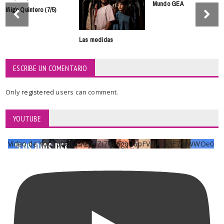
Mundo GEA
Iñigo Quintero (7/5)
Las medidas
ESCRIBE UN COMENTARIO
Only
registered
users can comment.
YOUTUBE
Vídeo de YouTube UCKqYjiZi7lzy6gqU6pFVFiA_A3EZ9JWWOe0