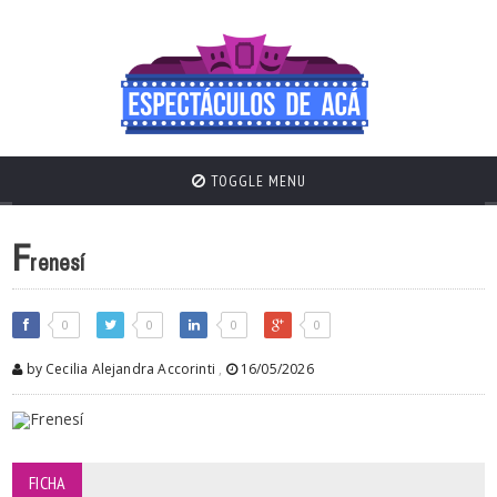
TOGGLE MENU
F
renesí
0
0
0
0
by Cecilia Alejandra Accorinti
,
16/05/2026
FICHA