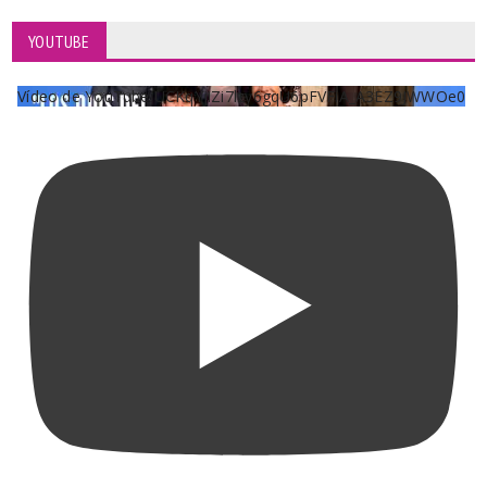
YOUTUBE
Vídeo de YouTube UCKqYjiZi7lzy6gqU6pFVFiA_A3EZ9JWWOe0