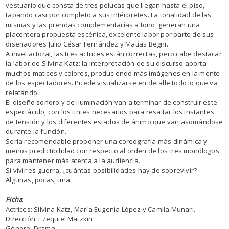
vestuario que consta de tres pelucas que llegan hasta el piso,
tapando casi por completo a sus intérpretes. La tonalidad de las
mismas y las prendas complementarias a tono, generan una
placentera propuesta escénica, excelente labor por parte de sus
diseñadores Julio César Fernández y Matías Begni.
A nivel actoral, las tres actrices están correctas, pero cabe destacar
la labor de Silvina Katz: la interpretación de su discurso aporta
muchos matices y colores, produciendo más imágenes en la mente
de los espectadores. Puede visualizarse en detalle todo lo que va
relatando.
El diseño sonoro y de iluminación van a terminar de construir este
espectáculo, con los tintes necesarios para resaltar los instantes
de tensión y los diferentes estados de ánimo que van asomándose
durante la función.
Sería recomendable proponer una coreografía más dinámica y
menos predictibilidad con respecto al orden de los tres monólogos
para mantener más atenta a la audiencia.
Si vivir es guerra, ¿cuántas posibilidades hay de sobrevivir?
Algunas, pocas, una.
Ficha
:
Actrices: Silvina Katz, María Eugenia López y Camila Munari.
Dirección: Ezequiel Matzkin
Género: Drama