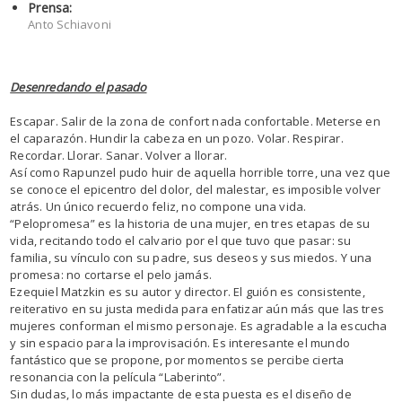
Prensa:
Anto Schiavoni
Desenredando el pasado
Escapar. Salir de la zona de confort nada confortable. Meterse en
el caparazón. Hundir la cabeza en un pozo. Volar. Respirar.
Recordar. Llorar. Sanar. Volver a llorar.
Así como Rapunzel pudo huir de aquella horrible torre, una vez que
se conoce el epicentro del dolor, del malestar, es imposible volver
atrás. Un único recuerdo feliz, no compone una vida.
“Pelopromesa” es la historia de una mujer, en tres etapas de su
vida, recitando todo el calvario por el que tuvo que pasar: su
familia, su vínculo con su padre, sus deseos y sus miedos. Y una
promesa: no cortarse el pelo jamás.
Ezequiel Matzkin es su autor y director. El guión es consistente,
reiterativo en su justa medida para enfatizar aún más que las tres
mujeres conforman el mismo personaje. Es agradable a la escucha
y sin espacio para la improvisación. Es interesante el mundo
fantástico que se propone, por momentos se percibe cierta
resonancia con la película “Laberinto”.
Sin dudas, lo más impactante de esta puesta es el diseño de