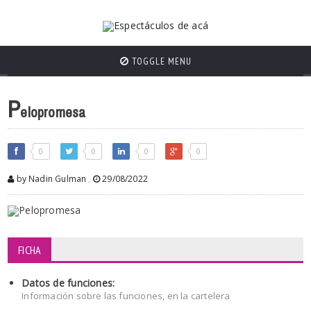
TOGGLE MENU
P
elopromesa
0
0
0
0
by Nadin Gulman
,
29/08/2022
FICHA
Datos de funciones:
Información sobre las funciones, en la cartelera