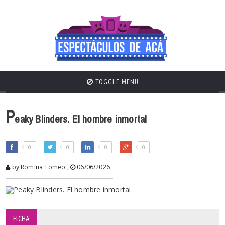
TOGGLE MENU
P
eaky Blinders. El hombre inmortal
0
0
0
0
by Romina Tomeo
,
06/06/2026
FICHA