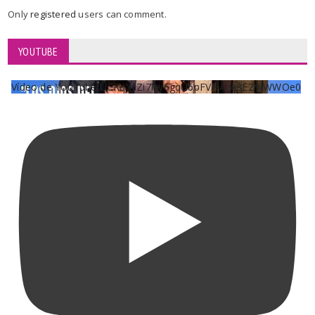
Only
registered
users can comment.
YOUTUBE
Vídeo de YouTube UCKqYjiZi7lzy6gqU6pFVFiA_A3EZ9JWWOe0